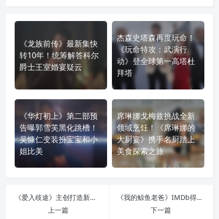
杰森史塔森再度玩命！
《龙族前传》最新集快
《玩命特攻：武演行
转10年！统筹解答科尔
动》登全球第一高塔杜
爵士王室婚宴疑云
拜塔
《华灯初上》第二部预
席琳娜戈梅兹挑战全新
告曝郭雪芙黑化跳槽！
领域烹饪！《席琳娜的
吴慷仁变装扮宝宝和小
大厨宴》携手名厨踏上
姐比美
美食探索之旅
《爱入歧途》主创打造新剧《Second Wife》！艾玛罗勃兹成为路西法第二任妻子
《我的鲸鱼老爸》IMDb得分8.1获肯定！布兰登费雪强势问鼎奥斯卡
上一篇
下一篇