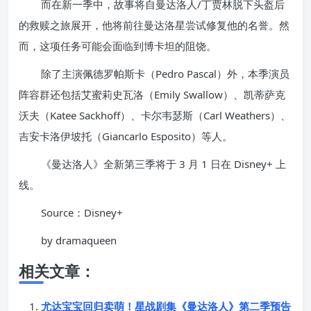
而在新一季中，故事将自曼达洛人/丁贾林脱下头盔后
的救赎之旅展开，他将前往曼达洛星尝试修复他的名誉。然
而，这项任务可能会面临到博卡坦的阻饶。
除了主演佩德罗帕斯卡（Pedro Pascal）外，本季演员
阵容群还包括艾蜜莉史瓦洛（Emily Swallow）、凯蒂萨克
沃夫（Katee Sackhoff）、卡尔韦瑟斯（Carl Weathers）、
吉安卡洛伊坡托（Giancarlo Esposito）等人。
《曼达洛人》全新第三季将于 3 月 1 日在 Disney+ 上
线。
Source：Disney+
by dramaqueen
相关文章：
尤达宝宝回归卖萌！星战剧集《曼达洛人》第二季预告