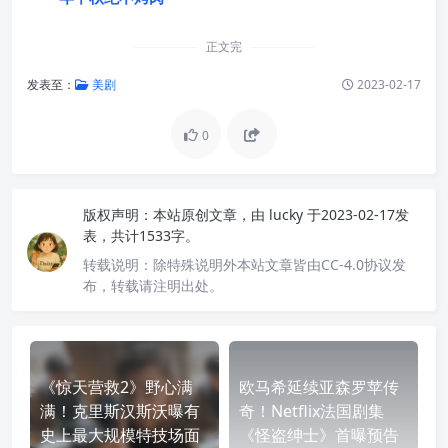
正文完
发表至：
美剧
2023-02-17
0
版权声明：
本站原创文章，由
lucky
于2023-02-17发
表，共计1533字。
转载说明：
除特殊说明外本站文章皆由CC-4.0协议发
布，转载请注明出处。
《惊天营救2》野心满
欧马希延续亚森罗苹传
满！克里斯汉斯沃曝有
奇！Netflix法国剧集
史上最大规模特技场面
《怪盗绅士》首曝预告