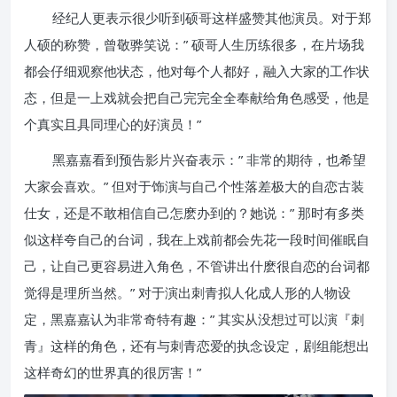
经纪人更表示很少听到硕哥这样盛赞其他演员。对于郑
人硕的称赞，曾敬骅笑说：” 硕哥人生历练很多，在片场我
都会仔细观察他状态，他对每个人都好，融入大家的工作状
态，但是一上戏就会把自己完完全全奉献给角色感受，他是
个真实且具同理心的好演员！”
黑嘉嘉看到预告影片兴奋表示：” 非常的期待，也希望
大家会喜欢。” 但对于饰演与自己个性落差极大的自恋古装
仕女，还是不敢相信自己怎麽办到的？她说：” 那时有多类
似这样夸自己的台词，我在上戏前都会先花一段时间催眠自
己，让自己更容易进入角色，不管讲出什麽很自恋的台词都
觉得是理所当然。” 对于演出刺青拟人化成人形的人物设
定，黑嘉嘉认为非常奇特有趣：” 其实从没想过可以演『刺
青』这样的角色，还有与刺青恋爱的执念设定，剧组能想出
这样奇幻的世界真的很厉害！”