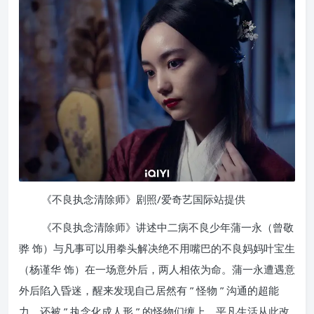
《不良执念清除师》剧照/爱奇艺国际站提供
《不良执念清除师》讲述中二病不良少年蒲一永（曾敬
骅 饰）与凡事可以用拳头解决绝不用嘴巴的不良妈妈叶宝生
（杨谨华 饰）在一场意外后，两人相依为命。蒲一永遭遇意
外后陷入昏迷，醒来发现自己居然有 ” 怪物 ” 沟通的超能
力，还被 ” 执念化成人形 ” 的怪物们缠上，平凡生活从此改