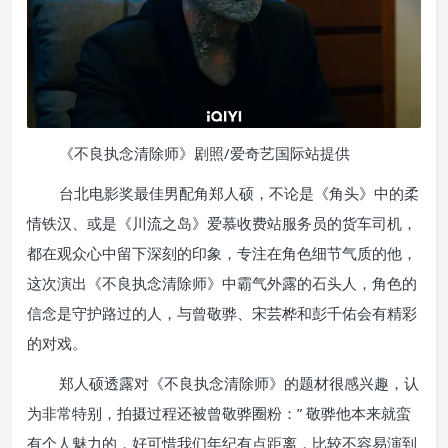
《不良执念清除师》剧照/爱奇艺国际站提供
台北电影奖最佳男配角郑人硕，不论是《角头》中的柔
情铁汉、或是《川流之岛》爱慕收费站服务员的货车司机，
都在观众心中留下深刻的印象，专注在角色细节气质的他，
这次演出《不良执念清除师》中霸气外露的石头人，角色的
信念是守护路过的人，与曾敬骅、宋芸桦和彭千佑会有精彩
的对戏。
郑人硕透露对《不良执念清除师》的题材很感兴趣，认
为非常特别，拍摄过程还被曾敬骅圈粉：” 敬骅他本来就蛮
有个人魅力的，好可惜我们年纪有点距离，比较不容易演到