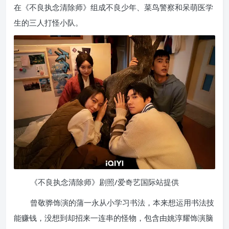
在《不良执念清除师》组成不良少年、菜鸟警察和呆萌医学
生的三人打怪小队。
《不良执念清除师》剧照/爱奇艺国际站提供
曾敬骅饰演的蒲一永从小学习书法，本来想运用书法技
能赚钱，没想到却招来一连串的怪物，包含由姚淳耀饰演脑