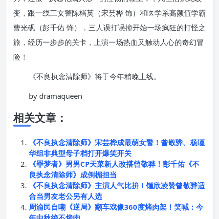
变，跟一线三女警陈楮英（宋芸桦 饰）和医学系高颜值学霸
曹光砚（彭千佑 饰），三人误打误撞开始一场疯狂的打怪之
旅，经历一步步的关卡，上演一场热血又触动人心的奇幻冒
险！
《不良执念清除师》将于今年稍晚上线。
by dramaqueen
相关文章：
《不良执念清除师》宋芸桦成最萌女警！曾敬骅、杨谨
华组非典型母子档打开爆笑开关
《罪梦者》男男CP天菜新人改搭曾敬骅！彭千佑《不
良执念清除师》成倒楣担当
《不良执念清除师》主演人气比拚！锺欣凌赞曾敬骅适
合当男友老公另有人选
周渝民自嘲《逆局》翻车戏像360度烤肉架！笑喊：今
年中秋绝不烤肉