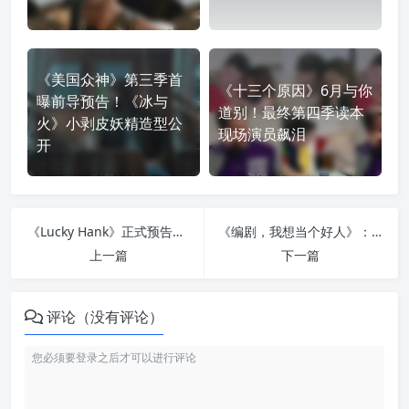
《美国众神》第三季首
《十三个原因》6月与你
曝前导预告！《冰与
道别！最终第四季读本
火》小剥皮妖精造型公
现场演员飙泪
开
《Lucky Hank》正式预告上线！《绝命律师》鲍勃奥登科克化身英文教授
《编剧，我想当个好人》：政治不正确版《正义：一场思辨之旅》
上一篇
下一篇
评论（没有评论）