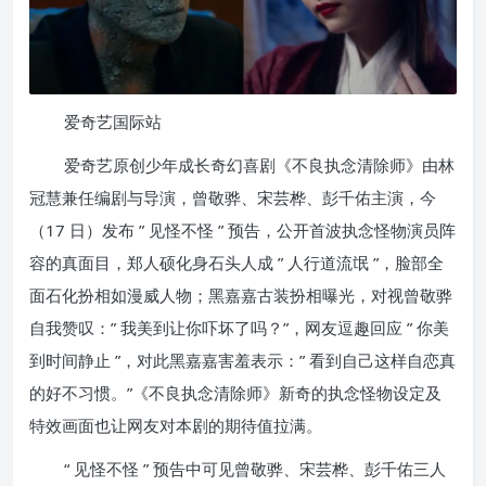
爱奇艺国际站
爱奇艺原创少年成长奇幻喜剧《不良执念清除师》由林
冠慧兼任编剧与导演，曾敬骅、宋芸桦、彭千佑主演，今
（17 日）发布 ” 见怪不怪 ” 预告，公开首波执念怪物演员阵
容的真面目，郑人硕化身石头人成 ” 人行道流氓 ”，脸部全
面石化扮相如漫威人物；黑嘉嘉古装扮相曝光，对视曾敬骅
自我赞叹：” 我美到让你吓坏了吗？”，网友逗趣回应 ” 你美
到时间静止 ”，对此黑嘉嘉害羞表示：” 看到自己这样自恋真
的好不习惯。”《不良执念清除师》新奇的执念怪物设定及
特效画面也让网友对本剧的期待值拉满。
“ 见怪不怪 ” 预告中可见曾敬骅、宋芸桦、彭千佑三人