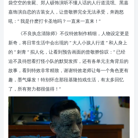
袋空空的丧屍、郑人硕饰演听不懂人话的人行道流氓、黑嘉
嘉饰演自恋的古装女人，让曾敬骅完全无法承受，奔跑怒
吼：” 我是什麽打卡圣地吗？一直来一直来！”
《不良执念清除师》不仅特效制作精细，人物设定更是
新奇，将日常生活中会出现的 ” 大人小孩人行道 ” 和人身上
的 ” 刺青 ” 拟人化，让看到预告画面的曾敬骅惊叹：” 已经
迫不及待想看打怪小队的默契发挥，还有各单元主角背后的
故事，看到特效非常精致，谢谢特效老师让每一个角色更有
趣，墨气爆发！特别怀念那段基隆拍戏生活，有太多回忆
了，所有努力都很值得！”