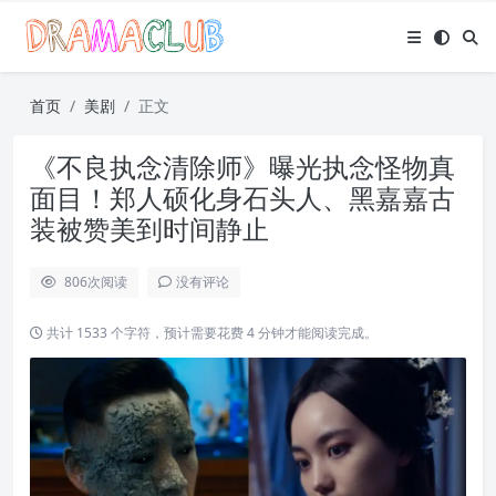
首页
美剧
正文
《不良执念清除师》曝光执念怪物真
面目！郑人硕化身石头人、黑嘉嘉古
装被赞美到时间静止
806
次阅读
没有评论
共计 1533 个字符，预计需要花费 4 分钟才能阅读完成。