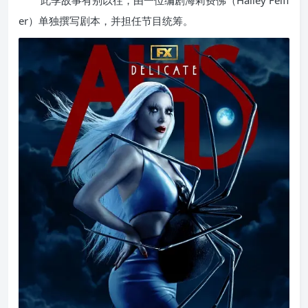
此季故事有别以往，由一位编剧海莉费佛（Halley Feiff
er）单独撰写剧本，并担任节目统筹。