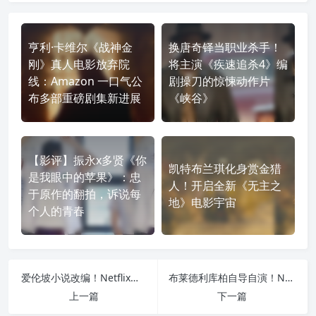
亨利·卡维尔《战神金
换唐奇铎当职业杀手！
刚》真人电影放弃院
将主演《疾速追杀4》编
线：Amazon 一口气公
剧操刀的惊悚动作片
布多部重磅剧集新进展
《峡谷》
【影评】振永x多贤《你
凯特布兰琪化身赏金猎
是我眼中的苹果》：忠
人！开启全新《无主之
于原作的翻拍，诉说每
地》电影宇宙
个人的青春
爱伦坡小说改编！Netflix影集《亚瑟府的没落》曝前导预告
布莱德利库柏自导自演！Netflix传记电影《大师风华：真爱乐章》首曝预告
上一篇
下一篇