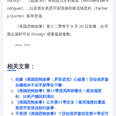
zuchry）、《豔放 80》米凯拉洁罗利葛兹（Michaela Jaé R
odrguez），以及曾在美恐宇宙现身的柴克瑞昆杜（Zachar
y Quinto）客串登场。
《美国恐怖故事》第十二季将于 9 月 20 日首播，台湾
观众届时可在 Disney+ 观看最新集数。
Source：TVLine
相关文章：
拍摄《美国恐怖故事：罗亚诺克》心超累！莎拉保罗森
自爆根本不在乎那季在干嘛
《美国恐怖故事》第11季演员阵容曝光！柴克瑞恩
杜、比莉卢德回归演出
《美国恐怖故事》公开第11季定名！柴克瑞恩杜重返
美恐宇宙述说纽约故事
不再演《美国恐怖故事》？莎拉保罗森坦言第十季后可