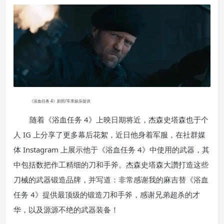
《浴血任务 4》剧照/车库娱乐提供
随着《浴血任务 4》上映日期将近，杰森史塔森也于个
人 IG 上分享了更多幕后花絮，近日他身着军服，在社群媒
体 Instagram 上展示他于《浴血任务 4》中使用的武器，其
中包括数把作工精细的刀和手斧。杰森史塔森大讚打造这些
刀械的武器锻造品牌，并写道：非常感谢我的麻吉替《浴血
任务 4》提供最顶级的锻造刀和手斧，感谢兄弟超杀的才
华，以及源源不绝的武器装备！