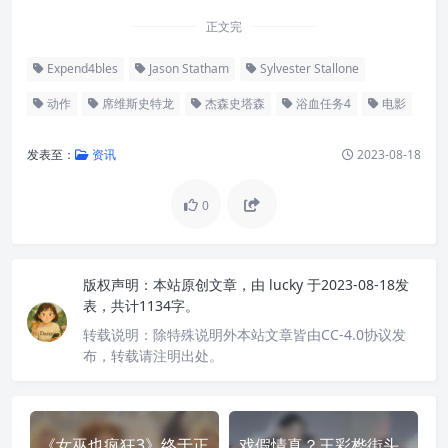
正文完
Expend4bles
Jason Statham
Sylvester Stallone
动作
席维斯史特龙
杰森史塔森
浴血任务4
电影
发表至：
资讯
2023-08-18
0
版权声明：
本站原创文章，由
lucky
于2023-08-18发
表，共计1134字。
转载说明：
除特殊说明外本站文章皆由CC-4.0协议发
布，转载请注明出处。
《女巫也疯狂3》终于正
戏假情真？王彩桦街头