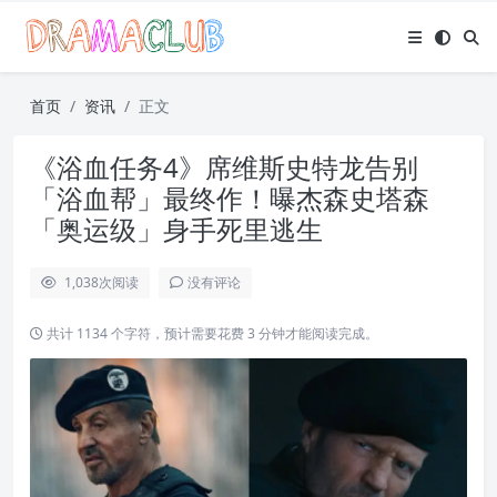
首页
资讯
正文
《浴血任务4》席维斯史特龙告别
「浴血帮」最终作！曝杰森史塔森
「奥运级」身手死里逃生
1,038
次阅读
没有评论
共计 1134 个字符，预计需要花费 3 分钟才能阅读完成。