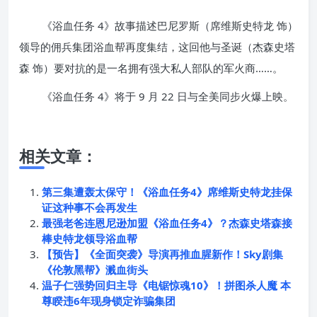
《浴血任务 4》故事描述巴尼罗斯（席维斯史特龙 饰）
领导的佣兵集团浴血帮再度集结，这回他与圣诞（杰森史塔
森 饰）要对抗的是一名拥有强大私人部队的军火商……。
《浴血任务 4》将于 9 月 22 日与全美同步火爆上映。
相关文章：
第三集遭轰太保守！《浴血任务4》席维斯史特龙挂保
证这种事不会再发生
最强老爸连恩尼逊加盟《浴血任务4》？杰森史塔森接
棒史特龙领导浴血帮
【预告】《全面突袭》导演再推血腥新作！Sky剧集
《伦敦黑帮》溅血街头
温子仁强势回归主导《电锯惊魂10》！拼图杀人魔 本
尊睽违6年现身锁定诈骗集团