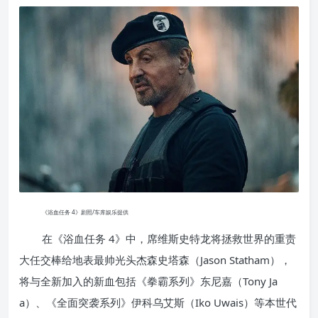
《浴血任务 4》剧照/车库娱乐提供
在《浴血任务 4》中，席维斯史特龙将拯救世界的重责
大任交棒给地表最帅光头杰森史塔森（Jason Statham），
将与全新加入的新血包括《拳霸系列》东尼嘉（Tony Ja
a）、《全面突袭系列》伊科乌艾斯（Iko Uwais）等本世代