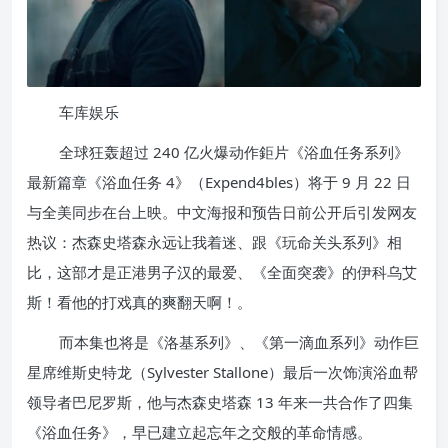
车库娱乐
全球狂轰超过 240 亿火爆动作鉅片《浴血任务系列》
最新篇章《浴血任务 4》（Expend4bles）将于 9 月 22 日
与全美同步在台上映。中文海报和预告日前公开后引发网友
热议：杰森史塔森永远让我着迷、跟《玩命关头系列》相
比，这部才是正港男子汉的最爱、《全面突袭》的伊科乌艾
斯！看他的打戏真的爽翻天啊！。
而本集也将是《洛基系列》、《第一滴血系列》动作巨
星席维斯史特龙（Sylvester Stallone）最后一次饰演浴血帮
领导者巴尼罗斯，他与杰森史塔森 13 年来一共合作了四集
《浴血任务》，早已建立起忘年之交般的革命情感。