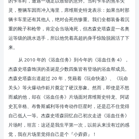
的卡车时，遭遇一场足以致命的意外。当时卡车的煞车失
灵，整辆车因而冲入海里，席维斯史特龙表示：如果当时那
辆卡车里还有其他人，绝对会死伤惨重。我们全都装备着沉
重的靴子和枪带，肯定会当场淹死，但杰森史塔森是一名奥
运等级的跳水选手，所以他凭着高超的身手惊险脱困活了下
来。
从 2010 年的《浴血任务》到今年的《浴血任务 4》，
杰森史塔森饰演的圣诞是少数四集皆有登场的浴血帮成员。
杰森史塔森出道超过 20 年，凭藉着《玩命快递》、《玩命
关头》等火爆动作鉅片奠定了硬汉形象。然而，即使是不怒
而威的他，却在《浴血任务》片场面对席维斯史特龙、阿诺
史瓦辛格、布鲁斯威利等传奇动作巨星时，还是忍不住觉得
自己低人一等。杰森史塔森回忆自己初次走进《浴血任务》
片场时，坦言：这还是我生平第一次，以前从来没有过的感
觉，我在片场里觉得自己是个『小孬孬』！