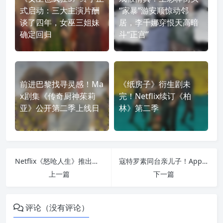
式启动：三大主演片酬
“家暴”游安顺惊动邻
谈了四年，女巫三姐妹
居，李千娜穿恨天高暗
确定回归
斗“正宫”
前进巴黎找寻灵感！Ma
《纸房子》衍生剧未
x剧集《传奇厨神茱莉
完！Netflix续订《柏
亚》公开第二季上线日
林》第二季
Netflix《怒呛人生》推出第二季？主创曝最初选集式影集提案
寇特罗素同台亲儿子！Apple TV+ 怪兽宇宙剧集《帝王计划：怪兽遗产》首曝剧照
上一篇
下一篇
评论（没有评论）