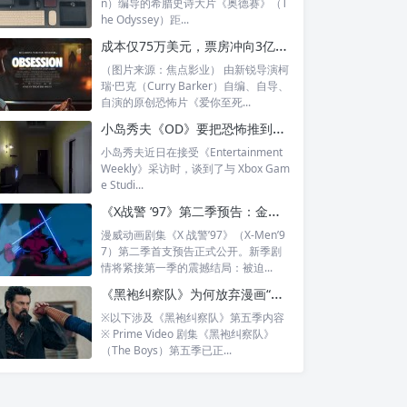
n）编导的希腊史诗大片《奥德赛》（T
he Odyssey）距...
成本仅75万美元，票房冲向3亿：《爱你至死不渝》为何成年度恐怖黑马？
（图片来源：焦点影业） 由新锐导演柯
瑞·巴克（Curry Barker）自编、自导、
自演的原创恐怖片《爱你至死...
小岛秀夫《OD》要把恐怖推到极限：怕到玩不下去，也有办法继续
小岛秀夫近日在接受《Entertainment
Weekly》采访时，谈到了与 Xbox Gam
e Studi...
《X战警 ’97》第二季预告：金刚狼失去艾德曼合金后，为何还能惊喜现身？
漫威动画剧集《X 战警’97》（X-Men’9
7）第二季首支预告正式公开。新季剧
情将紧接第一季的震撼结局：被迫...
《黑袍纠察队》为何放弃漫画“玄色”反转？主创：祖国人的罪不该让复制体背锅
※以下涉及《黑袍纠察队》第五季内容
※ Prime Video 剧集《黑袍纠察队》
（The Boys）第五季已正...