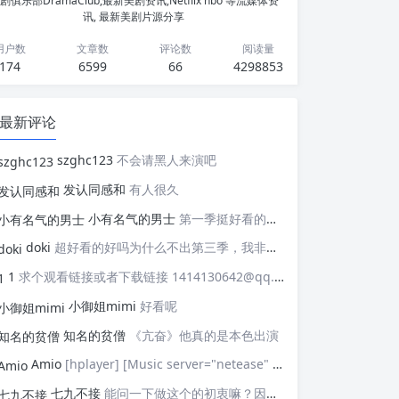
剧俱乐部DramaClub,最新美剧资讯,Netflix hbo 等流媒体资
讯, 最新美剧片源分享
用户数
文章数
评论数
阅读量
174
6599
66
4298853
最新评论
szghc123
不会请黑人来演吧
发认同感和
有人很久
小有名气的男士
第一季挺好看的，天天等着更新，应该接着拍第二季，这个剧情拍个四季应该是没有问题的，期待
doki
超好看的好吗为什么不出第三季，我非常喜欢这部剧
1
求个观看链接或者下载链接 1414130642@qq.com
小御姐mimi
好看呢
知名的贫僧
《亢奋》他真的是本色出演
Amio
[hplayer] [Music server="netease" id="" type=""/] [/hplayer] 试试
七九不接
能问一下做这个的初衷嘛？因为真的有被触动到