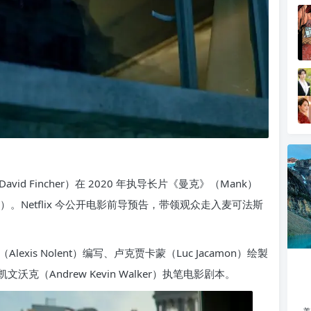
d Fincher）在 2020 年执导长片《曼克》（Mank）
r）。Netflix 今公开电影前导预告，带领观众走入麦可法斯
is Nolent）编写、卢克贾卡蒙（Luc Jacamon）绘製
（Andrew Kevin Walker）执笔电影剧本。