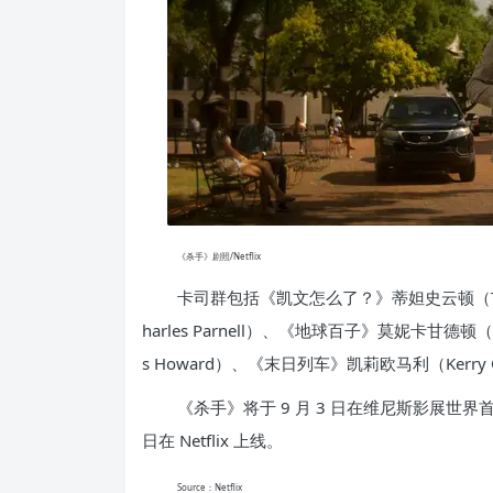
《杀手》剧照/Netflix
卡司群包括《凯文怎么了？》蒂妲史云顿（Til
harles Parnell）、《地球百子》莫妮卡甘德顿（
s Howard）、《末日列车》凯莉欧马利（Kerry O
《杀手》将于 9 月 3 日在维尼斯影展世界首映
日在 Netflix 上线。
Source：Netflix