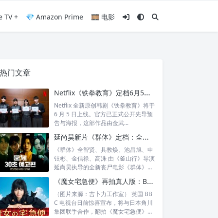
e TV +
💎 Amazon Prime
🎞️ 电影
热门文章
Netflix《铁拳教育》定档6月5日：金武烈、李星民集结出击，这次要用铁腕重整失控校园
Netflix 全新原创韩剧《铁拳教育》将于
6 月 5 日上线。官方已正式公开先导预
告与海报，这部作品由金武...
延尚昊新片《群体》定档：全智贤时隔11年回归大银幕，池昌旭、具教焕联手闯丧尸危机
《群体》全智贤、具教焕、池昌旭、申
铉彬、金信禄、高洙 由《釜山行》导演
延尚昊执导的全新丧尸电影《群体》正
式定档...
《魔女宅急便》再拍真人版：BBC 联手角川打造“英国版”剧集
（图片来源：吉卜力工作室） 英国 BB
C 电视台日前惊喜宣布，将与日本角川
集团联手合作，翻拍《魔女宅急便》的