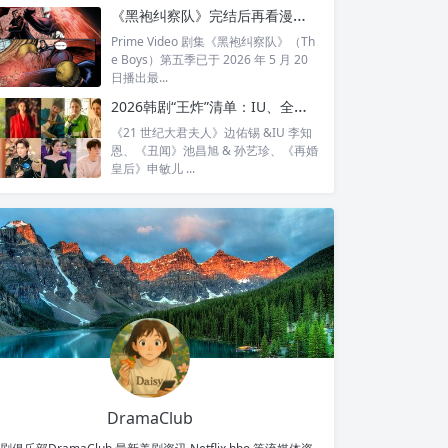
全...
《黑袍纠察队》完结后再看漫画结局：护国超人之死，比剧版残酷得多
Prime Video 剧集《黑袍纠察队》（Th
e Boys）第五季已于 2026 年 5 月 20
日播出最...
2026韩剧“王炸”清单：IU、全智贤、宋慧乔领衔回归，30对神仙CP谁最让你心动？
《21 世纪大君夫人》边佑锡 &IU 李知
恩、《丑闻》池昌旭 & 孙艺珍、《再婚
皇后》申敏儿 ...
DramaClub