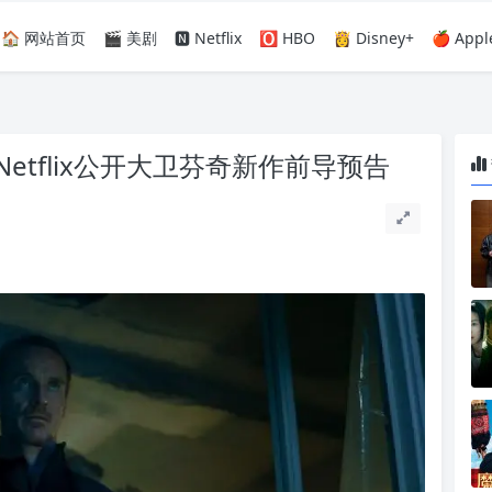
🏠 网站首页
🎬 美剧
🅽 Netflix
🅾️ HBO
👸 Disney+
🍎 Appl
tflix公开大卫芬奇新作前导预告