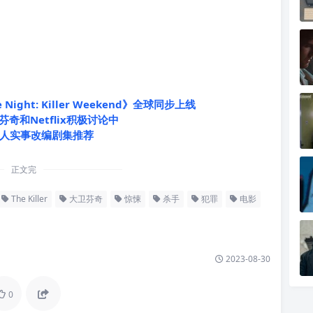
ight: Killer Weekend》全球同步上线
和Netflix积极讨论中
x真人实事改编剧集推荐
正文完
The Killer
大卫芬奇
惊悚
杀手
犯罪
电影
2023-08-30
0