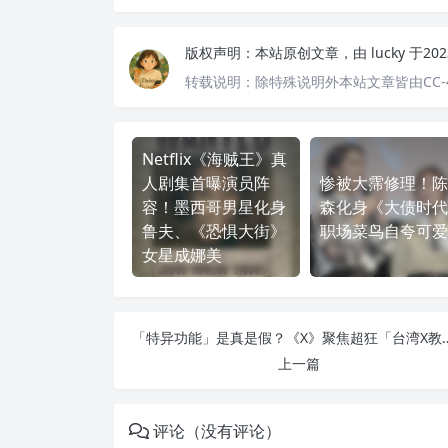
版权声明：
本站原创文章，由
lucky
于20
转载说明：
除特殊说明外本站文章皆由CC-
Netflix《海贼王》真
人剧集首曝演员阵
惨被大霈修理！陈
容！墨西哥男星化身
森化身《大债时代
鲁夫、《恐惧大街》
职场菜鸟自夸可爱
女星成娜美
「特异功能」是真是假？《X》聚
上一篇
评论（没有评论）