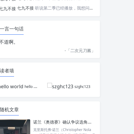
七九不接
听说第二季已经播放，我想问一下国内什么时候会播出
一言一句话
不道啊。
-「
二次元刀酱
」
读者墙
hello world
szghc123
随机文章
诺兰《奥德赛》确认争议选角：露皮塔·尼永奥将分饰海伦与她的双胞胎姐妹
克里斯托弗·诺兰（Christopher Nola