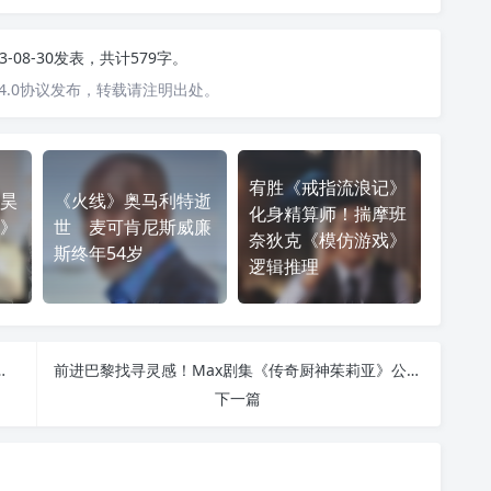
23-08-30发表，共计579字。
4.0协议发布，转载请注明出处。
宥胜《戒指流浪记》
昊
《火线》奥马利特逝
化身精算师！揣摩班
》
世 麦可肯尼斯威廉
奈狄克《模仿游戏》
斯终年54岁
逻辑推理
焦超狂「台湾X教授」李嗣涔
前进巴黎找寻灵感！Max剧集《传奇厨神茱莉亚》公开第二季上线日
下一篇