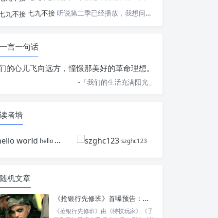
七九不接
听说第二季已经播放，我想问一下国内什么时候会播出
一言一句话
们的心儿飞向远方，憧憬那美好的革命理想。
-「
我们的生活充满阳光
」
读者墙
hello world
szghc123
随机文章
《抢银行先修班》首曝预告：大卫·雷奇再拍动作劫案，社交媒体直播抢银行？
《抢银行先修班》由《特技玩家》《子