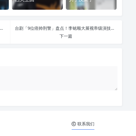
影最卖座鬼片！全球首部IMAX泰国电影《鬼声泣》2024恐惧登台
台剧「9位痞帅刑警」盘点！李铭顺大展视帝级演技、许光汉化身钢铁直男刑警
下一篇
联系我们