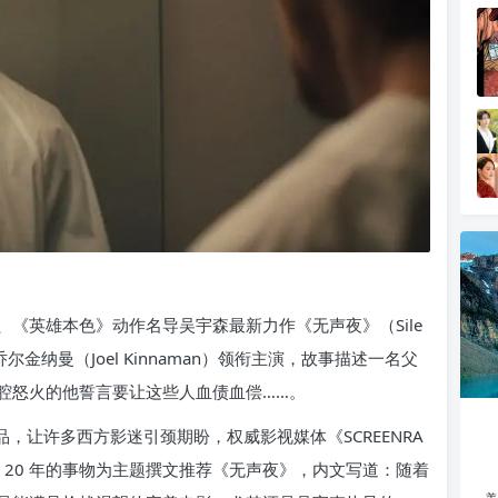
、《英雄本色》动作名导吴宇森最新力作《无声夜》（Sile
尔金纳曼（Joel Kinnaman）领衔主演，故事描述一名父
腔怒火的他誓言要让这些人血债血偿……。
品，让许多西方影迷引颈期盼，权威影视媒体《SCREENRA
 20 年的事物为主题撰文推荐《无声夜》，内文写道：随着