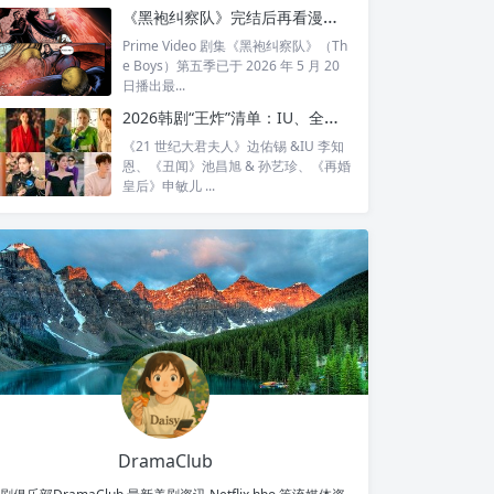
全...
《黑袍纠察队》完结后再看漫画结局：护国超人之死，比剧版残酷得多
Prime Video 剧集《黑袍纠察队》（Th
e Boys）第五季已于 2026 年 5 月 20
日播出最...
2026韩剧“王炸”清单：IU、全智贤、宋慧乔领衔回归，30对神仙CP谁最让你心动？
《21 世纪大君夫人》边佑锡 &IU 李知
恩、《丑闻》池昌旭 & 孙艺珍、《再婚
皇后》申敏儿 ...
DramaClub