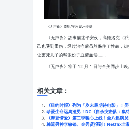
《无声夜》剧照/车库娱乐提供
《无声夜》故事描述平安夜，高德洛克（乔
己也受到重伤，经过治疗后虽然保住了性命，却
让害死儿子的帮派份子血债血偿……。
《无声夜》将于 12 月 1 日与全美同步上映
相关文章：
《纽约时报》列为「岁末最期待电影」！吴
珍爱生命远离渣男！DC《自杀突击队：集
《摩登情爱》第二季暖心上线！全八集演员
韩流男神李敏镐、金秀贤报到！Netflix全