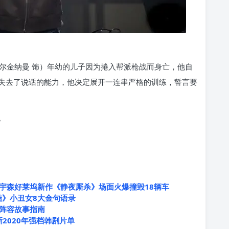
尔金纳曼 饰）年幼的儿子因为捲入帮派枪战而身亡，他自
失去了说话的能力，他决定展开一连串严格的训练，誓言要
。
宇森好莱坞新作《静夜厮杀》场面火爆撞毁18辆车
结》小丑女8大金句语录
阵容故事指南
新2020年强档韩剧片单