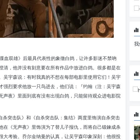
我
喋血双雄》后最具代表性的象徵白鸽，让许多影迷不禁吶
澄清，他并没有刻意要在所有作品中放进白鸽。很多都是在
。吴宇森说：有时我真的不想在每部电影里使用它们！吴宇
才强烈要求他放一只鸟进去，他们说：『约翰（注：吴宇森
无声夜》里面到底有没有出现白鸽，只能留待观众进电影院
《自杀突击队》和《自杀突击队：集结》两度里饰演自杀突击
他在《无声夜》里饰演为了替儿子报仇，而将自己锻鍊成杀
很大考验。乔尔金纳曼的认真，让吴宇森印象深刻：他很投