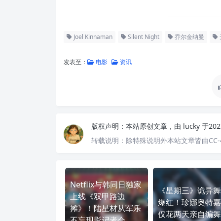
Joel Kinnaman
Silent Night
乔尔金纳曼
发表至：
电影
资讯
版权声明：
本站原创文章，由
lucky
于20
转载说明：
除特殊说明外本站文章皆由CC-
Netflix与韩同日独家
《星期三》诡异舞
上线《双甲路边
爆红！珍娜奥特嘉
摊》！陆星材从军乐
仅花两天亲自编舞
不忘现影记者会