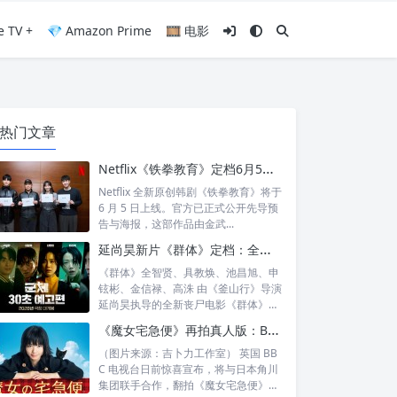
e TV +
💎 Amazon Prime
🎞️ 电影
热门文章
Netflix《铁拳教育》定档6月5日：金武烈、李星民集结出击，这次要用铁腕重整失控校园
Netflix 全新原创韩剧《铁拳教育》将于
6 月 5 日上线。官方已正式公开先导预
告与海报，这部作品由金武...
延尚昊新片《群体》定档：全智贤时隔11年回归大银幕，池昌旭、具教焕联手闯丧尸危机
《群体》全智贤、具教焕、池昌旭、申
铉彬、金信禄、高洙 由《釜山行》导演
延尚昊执导的全新丧尸电影《群体》正
式定档...
《魔女宅急便》再拍真人版：BBC 联手角川打造“英国版”剧集
（图片来源：吉卜力工作室） 英国 BB
C 电视台日前惊喜宣布，将与日本角川
集团联手合作，翻拍《魔女宅急便》的