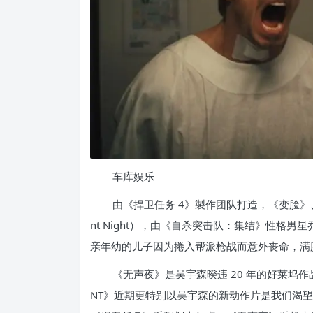
车库娱乐
由《捍卫任务 4》製作团队打造，《变脸》
nt Night），由《自杀突击队：集结》性格男星乔
亲年幼的儿子因为捲入帮派枪战而意外丧命，满
《无声夜》是吴宇森暌违 20 年的好莱坞作
NT》近期更特别以吴宇森的新动作片是我们渴望