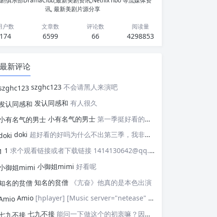
剧俱乐部DramaClub,最新美剧资讯,Netflix hbo 等流媒体资
讯, 最新美剧片源分享
用户数
文章数
评论数
阅读量
174
6599
66
4298853
最新评论
szghc123
不会请黑人来演吧
发认同感和
有人很久
小有名气的男士
第一季挺好看的，天天等着更新，应该接着拍第二季，这个剧情拍个四季应该是没有问题的，期待
doki
超好看的好吗为什么不出第三季，我非常喜欢这部剧
1
求个观看链接或者下载链接 1414130642@qq.com
小御姐mimi
好看呢
知名的贫僧
《亢奋》他真的是本色出演
Amio
[hplayer] [Music server="netease" id="" type=""/] [/hplayer] 试试
七九不接
能问一下做这个的初衷嘛？因为真的有被触动到