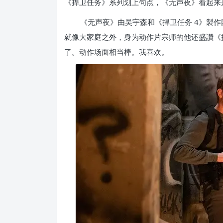
《捍卫任务》系列划上句点，《无声夜》看起来
《无声夜》由吴宇森和《捍卫任务 4》製
就像大家庭之外，身为动作片宗师的他还盛讚《
了。动作场面相当棒。我喜欢。