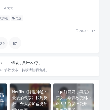
正文完
无声夜
电影
2023-11-17
0
23-11-17发表，共计993字。
4.0协议发布，转载请注明出处。
Netflix《降世神通：
《你好妈妈，再见》
蹈
最後的气宗》找到反
萌女儿杀青秒变回小
曝
派！金大贤加盟统治
正太！断发照公开：
烈火王国
男子汉来了