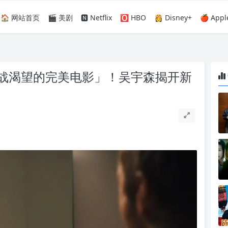
🏠 网站首页
🎬 美剧
🅽 Netflix
🅾️ HBO
👸 Disney+
🍎 Appl
战渴望的完美电影」！吴宇森揭开新