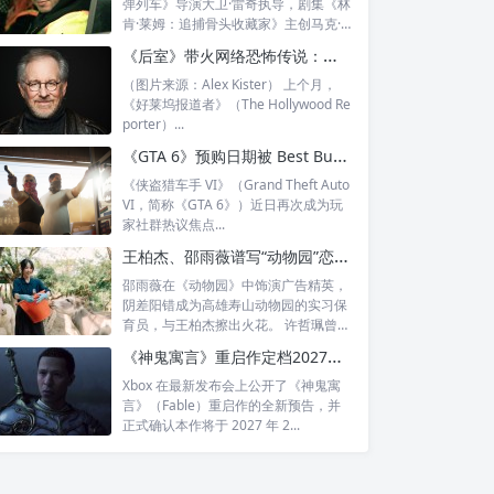
弹列车》导演大卫·雷奇执导，剧集《林
肯·莱姆：追捕骨头收藏家》主创马克·
比安...
《后室》带火网络恐怖传说：斯皮尔伯格也要拍《曼德拉目录》电影版
（图片来源：Alex Kister） 上个月，
《好莱坞报道者》（The Hollywood Re
porter）...
《GTA 6》预购日期被 Best Buy 泄露？第三支预告传闻再度引爆玩家期待
《侠盗猎车手 VI》（Grand Theft Auto
VI，简称《GTA 6》）近日再次成为玩
家社群热议焦点...
王柏杰、邵雨薇谱写“动物园”恋曲，金曲制作人许哲珮首担配乐，竟是喝完杀青酒才动工？
邵雨薇在《动物园》中饰演广告精英，
阴差阳错成为高雄寿山动物园的实习保
育员，与王柏杰擦出火花。 许哲珮曾凭
借 T...
《神鬼寓言》重启作定档2027年，卡特探员海莉·阿特维尔出演反派伊莎贝拉
Xbox 在最新发布会上公开了《神鬼寓
言》（Fable）重启作的全新预告，并
正式确认本作将于 2027 年 2...