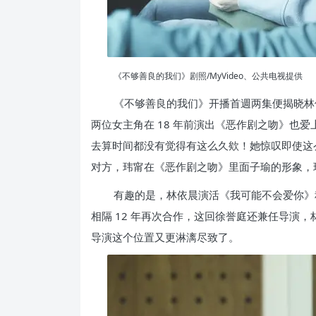
《不够善良的我们》剧照/MyVideo、公共电视提供
《不够善良的我们》开播首週两集便揭晓林
两位女主角在 18 年前演出《恶作剧之吻》也爱
去算时间都没有觉得有这么久欸！她惊叹即使这
对方，玮甯在《恶作剧之吻》里面子瑜的形象，
有趣的是，林依晨演活《我可能不会爱你》
相隔 12 年再次合作，这回徐誉庭还兼任导演
导演这个位置又更淋漓尽致了。