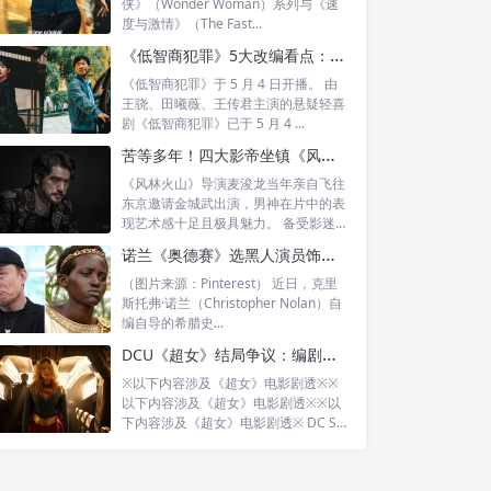
侠》（Wonder Woman）系列与《速
度与激情》（The Fast...
《低智商犯罪》5大改编看点：田曦薇颠覆甜妹形象，王骁把“玄学办案”演活了
《低智商犯罪》于 5 月 4 日开播。 由
王骁、田曦薇、王传君主演的悬疑轻喜
剧《低智商犯罪》已于 5 月 4 ...
苦等多年！四大影帝坐镇《风林火山》终上线，麦浚龙揭秘金城武“东京密会”内幕
《风林火山》导演麦浚龙当年亲自飞往
东京邀请金城武出演，男神在片中的表
现艺术感十足且极具魅力。 备受影迷期
待的犯...
诺兰《奥德赛》选黑人演员饰演“海伦”惹争议，马斯克痛批：羞辱希腊人
（图片来源：Pinterest） 近日，克里
斯托弗·诺兰（Christopher Nolan）自
编自导的希腊史...
DCU《超女》结局争议：编剧坦言误读原作，卡拉为何亲手杀死克雷姆？
※以下内容涉及《超女》电影剧透※※
以下内容涉及《超女》电影剧透※※以
下内容涉及《超女》电影剧透※ DC St
u...