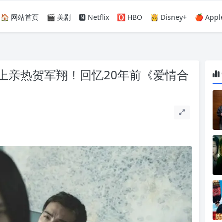
🏠 网站首页
🎬 美剧
🅽 Netflix
🅾️ HBO
👸 Disney+
🍎 Appl
上亲热贺军翔！回忆20年前《爱情合