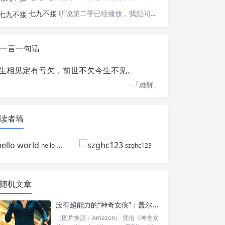
七九不接
听说第二季已经播放，我想问一下国内什么时候会播出
一言一句话
生相见定有亏欠，前世不欠今生不见。
-「
难解
」
读者墙
hello world
szghc123
随机文章
没有超能力的“神奇女侠”：盖尔·加朵新片为救被绑架儿子狂奔伦敦
（图片来源：Amazon） 凭借《神奇女