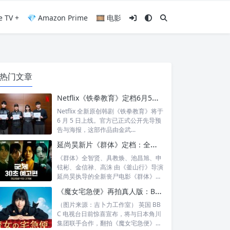
e TV +
💎 Amazon Prime
🎞️ 电影
热门文章
Netflix《铁拳教育》定档6月5日：金武烈、李星民集结出击，这次要用铁腕重整失控校园
Netflix 全新原创韩剧《铁拳教育》将于
6 月 5 日上线。官方已正式公开先导预
告与海报，这部作品由金武...
延尚昊新片《群体》定档：全智贤时隔11年回归大银幕，池昌旭、具教焕联手闯丧尸危机
《群体》全智贤、具教焕、池昌旭、申
铉彬、金信禄、高洙 由《釜山行》导演
延尚昊执导的全新丧尸电影《群体》正
式定档...
《魔女宅急便》再拍真人版：BBC 联手角川打造“英国版”剧集
（图片来源：吉卜力工作室） 英国 BB
C 电视台日前惊喜宣布，将与日本角川
集团联手合作，翻拍《魔女宅急便》的