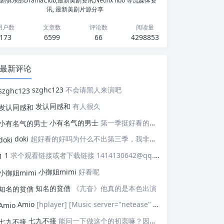
剧俱乐部DramaClub,最新美剧资讯,Netflix hbo 等流媒体资
讯, 最新美剧片源分享
用户数
文章数
评论数
阅读量
173
6599
66
4298853
最新评论
szghc123
不会请黑人来演吧
发认同感和
有人很久
小有名气的男士
第一季挺好看的，天天等着更新，应该接着拍第二季，这个剧情拍个四季应该是没有问题的，期待
doki
超好看的好吗为什么不出第三季，我非常喜欢这部剧
1
求个观看链接或者下载链接 1414130642@qq.com
小御姐mimi
好看呢
知名的贫僧
《亢奋》他真的是本色出演
Amio
[hplayer] [Music server="netease" id="" type=""/] [/hplayer] 试试
七九不接
能问一下做这个的初衷嘛？因为真的有被触动到