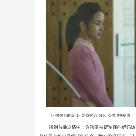
《不够善良的我们》剧照/MyVideo、公共电视提供
谈到首播剧情中，许玮甯被贺军翔的妈妈嫌
林依晨会给自己尝试的机会，我会设停损点，试