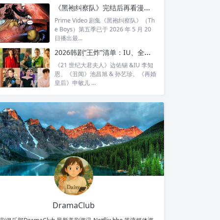
全...
《黑袍纠察队》完结后再看漫画结局：护国超人之死，比剧版残酷得多
Prime Video 剧集《黑袍纠察队》（Th
e Boys）第五季已于 2026 年 5 月 20
日播出最...
2026韩剧“王炸”清单：IU、全智贤、宋慧乔领衔回归，30对神仙CP谁最让你心动？
《21 世纪大君夫人》边佑锡 &IU 李知
恩、《丑闻》池昌旭 & 孙艺珍、《再婚
皇后》申敏儿 ...
DramaClub