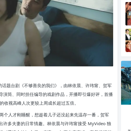
出品的话题台剧《不够善良的我们》，由林依晨、许玮甯、贺军
导演筒、同时担任编导的戏剧作品，开播即引爆好评，首播
 直播馆的收视高峰人次更较上周成长超过五倍。
两个人才刚睡醒，想趁着儿子还没起来先温存一番，贺军
多夫妻的日常情趣。林依晨与许玮甯接受 MyVideo 独