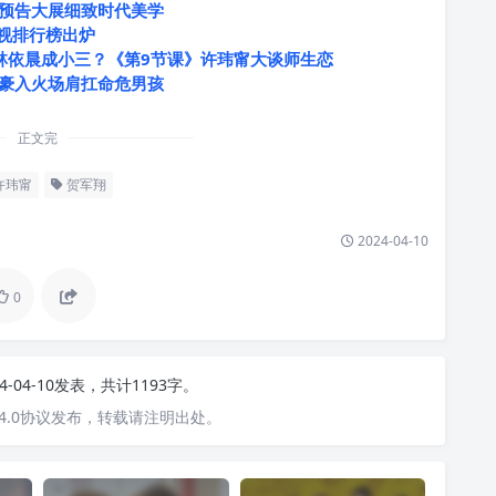
预告大展细致时代美学
影视排行榜出炉
林依晨成小三？《第9节课》许玮甯大谈师生恋
豪入火场肩扛命危男孩
正文完
许玮甯
贺军翔
2024-04-10
0
24-04-10发表，共计1193字。
4.0协议发布，转载请注明出处。