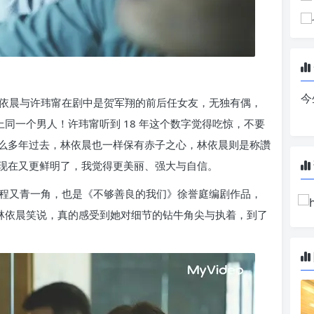
今
依晨与许玮甯在剧中是贺军翔的前后任女友，无独有偶，
上同一个男人！许玮甯听到 18 年这个数字觉得吃惊，不要
么多年过去，林依晨也一样保有赤子之心，林依晨则是称讚
现在又更鲜明了，我觉得更美丽、强大与自信。
程又青一角，也是《不够善良的我们》徐誉庭编剧作品，
，林依晨笑说，真的感受到她对细节的钻牛角尖与执着，到了