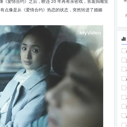
美
《爱情合约》之后，睽违 20 年再有亲密戏，害羞摀嘴笑
！有点像是从《爱情合约》热恋的状态，突然转进了婚姻