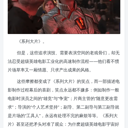
《系列大片》。
但是，这些追求演技、需要表演空间的老戏骨们，却无
法忍受超级英雄电影工业化的高速制作流程——他们看不惯
片场草率又一厢情愿、只求产出成果的风格。
这些摩擦都变成了《系列大片》的笑点，而一部描述电
影制作过程幕后的喜剧，笑点永远都不嫌多：例如制作一般
电影时演员之间的“雄竞”与“争宠”；片商主管的“随意更改需
求”；导演的“个人艺术坚持”；副导、第二副导与第三副导就
是片场的“工具人”，永远有处理不完的麻烦等等。《系列大
片》甚至还把矛头对准了观众：为什麽超级英雄电影宇宙好