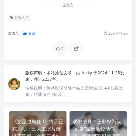
正文完
系列大片
发表至：
资讯
2024-11-25
0
版权声明：
本站原创文章，由
lucky
于2024-11-25发
表，共计2237字。
转载说明：
除特殊说明外本站文章皆由CC-4.0协议发
布，转载请注明出处。
《女巫也疯狂3》终于正
戏假情真？王彩桦街头
式启动：三大主演片酬
“家暴”游安顺惊动邻