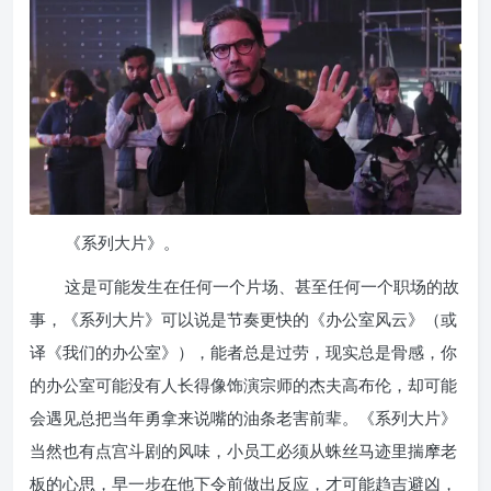
《系列大片》。
这是可能发生在任何一个片场、甚至任何一个职场的故
事，《系列大片》可以说是节奏更快的《办公室风云》（或
译《我们的办公室》），能者总是过劳，现实总是骨感，你
的办公室可能没有人长得像饰演宗师的杰夫高布伦，却可能
会遇见总把当年勇拿来说嘴的油条老害前辈。《系列大片》
当然也有点宫斗剧的风味，小员工必须从蛛丝马迹里揣摩老
板的心思，早一步在他下令前做出反应，才可能趋吉避凶，