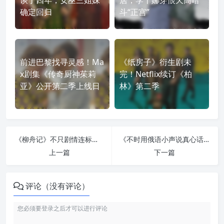
谈了四年，女巫三姐妹
居，李千娜穿恨天高暗
确定回归
斗“正宫”
前进巴黎找寻灵感！Ma
《纸房子》衍生剧未
x剧集《传奇厨神茱莉
完！Netflix续订《柏
亚》公开第二季上线日
林》第二季
《柳舟记》不只剧情连标题都在放闪！小说改编的古装剧史密斯夫妇 Netflix 热播中，推荐给最爱完美大结局的你
《不时用俄语小声说真心话的邻桌艾莉同学》小说第 9 卷台湾上市，动画第二季即将推出！
上一篇
下一篇
评论（没有评论）