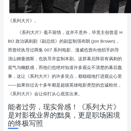
《系列大片》。
《系列大片》毫不留情，这并不意外，毕竟主创曾是 H
BO 政治讽刺剧《副总统》的副监制强布朗 (Jon Brown)，
而曾经执导过两集 007 系列电影、漫威也曾向他招手的导
演山姆曼德斯，也执导并监制本剧。这群幕后阵容有讽刺的
底气与幽默感，而他们也绝对知道许多观众不清楚的幕后蠢
事，这让《系列大片》的许多笑点，都稳稳地打进观众心里
——如果你过去十多年都是超级英雄电影类型的忠诚粉丝，
《系列大片》会让你打从心底笑出来。
能者过劳，现实骨感！《系列大片》
是对影视业界的黜臭，更是职场困境
的终极写照