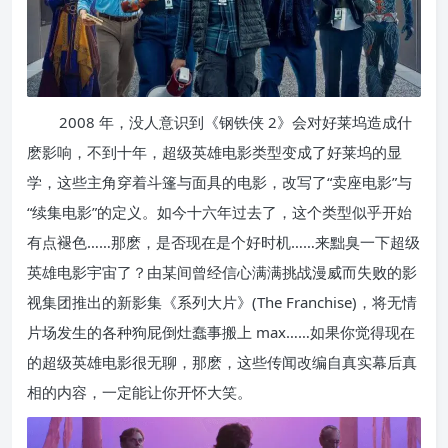
2008 年，没人意识到《钢铁侠 2》会对好莱坞造成什
麽影响，不到十年，超级英雄电影类型变成了好莱坞的显
学，这些主角穿着斗篷与面具的电影，改写了“卖座电影”与
“续集电影”的定义。如今十六年过去了，这个类型似乎开始
有点褪色……那麽，是否现在是个好时机……来黜臭一下超级
英雄电影宇宙了？由某间曾经信心满满挑战漫威而失败的影
视集团推出的新影集《系列大片》(The Franchise)，将无情
片场发生的各种狗屁倒灶蠢事搬上 max……如果你觉得现在
的超级英雄电影很无聊，那麽，这些传闻改编自真实幕后真
相的内容，一定能让你开怀大笑。