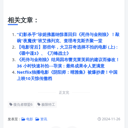
相关文章：
“幻影杀手”珍妮佛嘉纳惊喜回归《死侍与金刚狼》！敲
碗“夜魔侠”班艾佛列克、查理考克斯齐聚一堂
【电影背后】那些年，大卫芬奇选择不拍的电影 (上) :
《碟中谍3》、《刀锋战士》
《死侍与金刚狼》结局因布蕾克莱芙莉的建议而修改！
36 小时快速补拍⋯导演：最终成果令人更满意
Netflix独播电影《阴阳师：晴雅集》被爆抄袭！中国
上映10天惊传撤档
正文完
復仇者聯盟6
极限特工
发表至：
电影
资讯
2024-11-26