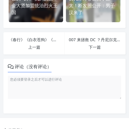
金大贤加盟统治烈火王
太！断发照公开：男子
国
汉来了
《春行》《白衣苍狗》《我谈的那场恋爱》《空房间里的女人》导演们“金马 61 新导演论坛”畅谈创作理念与演员合作电影幕后
007 来拯救 DC ？丹尼尔克雷格有望接演漫改电影《DC展台：洛克中士》化身二战英雄，与《请以你的名字呼唤我》导演再聚首
上一篇
下一篇
评论（没有评论）