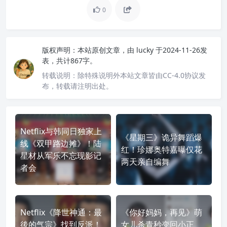
0
版权声明：
本站原创文章，由
lucky
于2024-11-26发
表，共计867字。
转载说明：
除特殊说明外本站文章皆由CC-4.0协议发
布，转载请注明出处。
Netflix与韩同日独家上
《星期三》诡异舞蹈爆
线《双甲路边摊》！陆
红！珍娜奥特嘉曝仅花
星材从军乐不忘现影记
两天亲自编舞
者会
Netflix《降世神通：最
《你好妈妈，再见》萌
後的气宗》找到反派！
女儿杀青秒变回小正