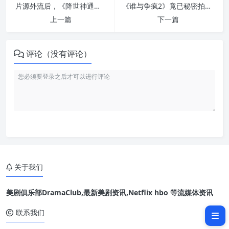
片源外流后，《降世神通》新动画电影终于放出预告：成年安昂开启全新冒险
《谁与争疯2》竟已秘密拍完？萨莎·拜伦·科恩让阿里 G 悄然回归
上一篇
下一篇
评论（没有评论）
关于我们
美剧俱乐部DramaClub,最新美剧资讯,Netflix hbo 等流媒体资讯
相关文章：
联系我们