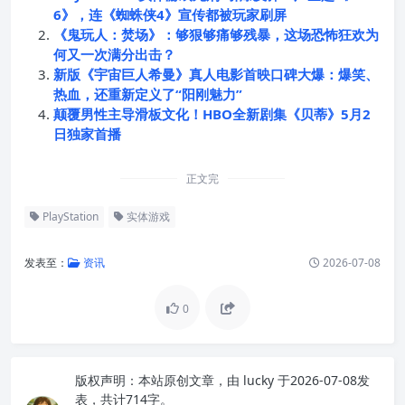
6》，连《蜘蛛侠4》宣传都被玩家刷屏
《鬼玩人：焚场》：够狠够痛够残暴，这场恐怖狂欢为
何又一次满分出击？
新版《宇宙巨人希曼》真人电影首映口碑大爆：爆笑、
热血，还重新定义了“阳刚魅力”
颠覆男性主导滑板文化！HBO全新剧集《贝蒂》5月2
日独家首播
正文完
PlayStation
实体游戏
发表至：
资讯
2026-07-08
0
版权声明：
本站原创文章，由
lucky
于2026-07-08发
表，共计714字。