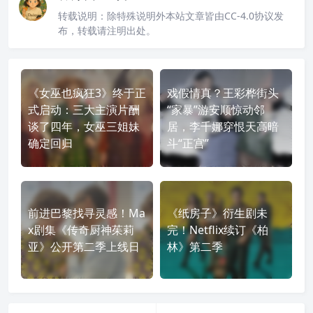
转载说明：
除特殊说明外本站文章皆由CC-4.0协议发
布，转载请注明出处。
《女巫也疯狂3》终于正
戏假情真？王彩桦街头
式启动：三大主演片酬
“家暴”游安顺惊动邻
谈了四年，女巫三姐妹
居，李千娜穿恨天高暗
确定回归
斗“正宫”
前进巴黎找寻灵感！Ma
《纸房子》衍生剧未
x剧集《传奇厨神茱莉
完！Netflix续订《柏
亚》公开第二季上线日
林》第二季