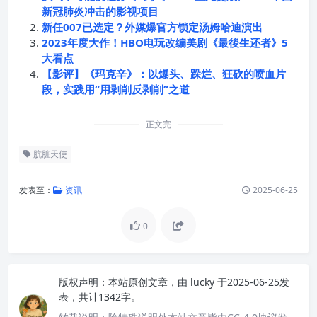
新冠肺炎冲击的影视项目
新任007已选定？外媒爆官方锁定汤姆哈迪演出
2023年度大作！HBO电玩改编美剧《最後生还者》5
大看点
【影评】《玛克辛》：以爆头、跺烂、狂砍的喷血片
段，实践用“用剥削反剥削”之道
正文完
肮脏天使
发表至：
资讯
2025-06-25
0
版权声明：
本站原创文章，由
lucky
于2025-06-25发
表，共计1342字。