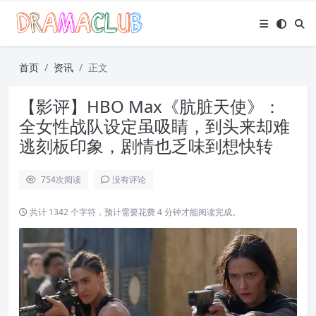
首页
资讯
正文
【影评】HBO Max《肮脏天使》：
全女性战队设定虽吸睛，到头来却难
逃刻板印象，剧情也乏味到想快转
754
次阅读
没有评论
共计 1342 个字符，预计需要花费 4 分钟才能阅读完成。