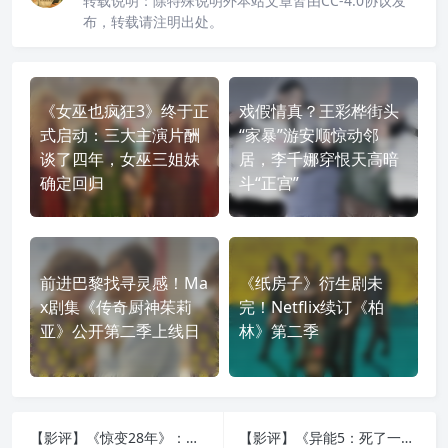
转载说明：
除特殊说明外本站文章皆由CC-4.0协议发
布，转载请注明出处。
《女巫也疯狂3》终于正
戏假情真？王彩桦街头
式启动：三大主演片酬
“家暴”游安顺惊动邻
谈了四年，女巫三姐妹
居，李千娜穿恨天高暗
确定回归
斗“正宫”
前进巴黎找寻灵感！Ma
《纸房子》衍生剧未
x剧集《传奇厨神茱莉
完！Netflix续订《柏
亚》公开第二季上线日
林》第二季
【影评】《惊变28年》：在看似发散的各种隐喻下，本质是意外古典的希腊悲剧英雄故事
【影评】《异能5：死了一个超人以后》：器官移植变身超级英雄，韩式喜剧包装下的未完成英雄梦