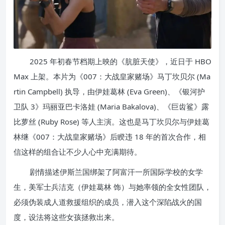
2025 年初春节档期上映的《肮脏天使》，近日于 HBO
Max 上架。本片为《007：大战皇家赌场》马丁坎贝尔 (Ma
rtin Campbell) 执导，由伊娃葛林 (Eva Green)、《银河护
卫队 3》玛丽亚巴卡洛娃 (Maria Bakalova)、《巨齿鲨》露
比萝丝 (Ruby Rose) 等人主演。这也是马丁坎贝尔与伊娃葛
林继《007：大战皇家赌场》后睽违 18 年的首次合作，相
信这样的组合让不少人心中充满期待。
剧情描述伊斯兰国绑架了阿富汗一所国际学校的女学
生，美军士兵洁克（伊娃葛林 饰）与她率领的全女性团队，
必须伪装成人道救援组织的成员，潜入这个深陷战火的国
度，设法将这些女孩拯救出来。