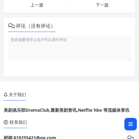
上一篇
下一篇
评论（没有评论）
角色刻画过于随便，每个人都像
来打工的
关于我们
演员都救不了的情节，连动作场
面也没得救
美剧俱乐部DramaClub,最新美剧资讯,Netflix hbo 等流媒体资讯
想讲“女性也能当英雄”，却拍出
更空洞的模板
联系我们
邮箱:819255421@qq.com