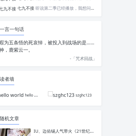
七九不接
听说第二季已经播放，我想问一下国内什么时候会播出
一言一句话
暇为五条悟的死哀悼，被投入到战场的是……
神，鹿紫云一。
-「
咒术回战
」
读者墙
hello world
szghc123
随机文章
IU、边佑锡人气带火《21世纪大君夫人》：中山区沉浸式快闪店开放，9张限定小卡成最大看点