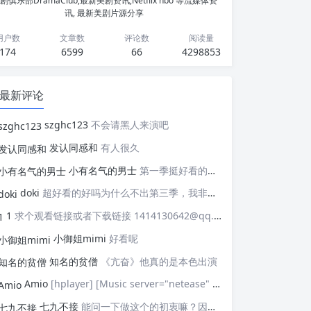
剧俱乐部DramaClub,最新美剧资讯,Netflix hbo 等流媒体资
讯, 最新美剧片源分享
用户数
文章数
评论数
阅读量
174
6599
66
4298853
最新评论
szghc123
不会请黑人来演吧
发认同感和
有人很久
小有名气的男士
第一季挺好看的，天天等着更新，应该接着拍第二季，这个剧情拍个四季应该是没有问题的，期待
doki
超好看的好吗为什么不出第三季，我非常喜欢这部剧
1
求个观看链接或者下载链接 1414130642@qq.com
小御姐mimi
好看呢
知名的贫僧
《亢奋》他真的是本色出演
Amio
[hplayer] [Music server="netease" id="" type=""/] [/hplayer] 试试
七九不接
能问一下做这个的初衷嘛？因为真的有被触动到