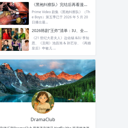
全...
《黑袍纠察队》完结后再看漫画结局：护国超人之死，比剧版残酷得多
Prime Video 剧集《黑袍纠察队》（Th
e Boys）第五季已于 2026 年 5 月 20
日播出最...
2026韩剧“王炸”清单：IU、全智贤、宋慧乔领衔回归，30对神仙CP谁最让你心动？
《21 世纪大君夫人》边佑锡 &IU 李知
恩、《丑闻》池昌旭 & 孙艺珍、《再婚
皇后》申敏儿 ...
DramaClub