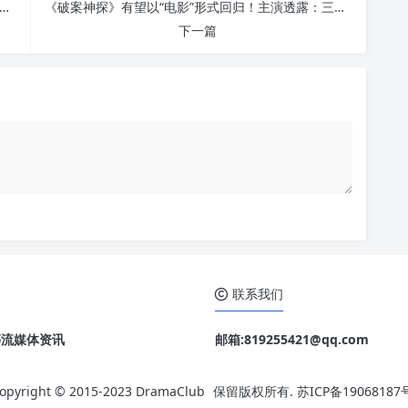
区生前遭 Netflix 搁置的影集《Unrecorded Night》：根植于洛杉矶、带有悬疑色彩的迷人故事
《破案神探》有望以“电影”形式回归！主演透露：三部曲的剧本已经开始撰写了
下一篇
联系我们
o 等流媒体资讯
邮箱:819255421@qq.com
opyright © 2015-2023
DramaClub
保留版权所有.
苏ICP备19068187