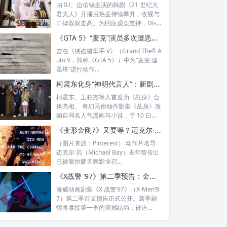
由 IU、边佑锡主演的韩剧《21 世纪大
君夫人》开播后热度持续攀升，收视与
口碑双双走高。为回应观众支持，Dis...
《GTA 5》“麦克”演员多次遭恶意报警：嫌犯获刑4年，他用五星通缉梗庆祝
曾在《侠盗猎车手 V》（Grand Theft A
uto V，简称《GTA 5》）中为“麦克·迪
圣塔”进行动作...
柯震东化身“神明代言人”：新剧《乩身》主创团队虔诚祈福求加持
柯震东、王柏杰等人首度为《乩身》合
体亮相。 奇幻民俗动作影集《乩身》改
编自同名人气漫画与小说，于 10 日举
办...
《变形金刚7》又要等？迈克尔·贝转拍美以空袭伊朗改编动作片
（图片来源：Pinterest） 动作片名导
迈克尔·贝（Michael Bay）去年曾传出
已被派拉蒙天舞影业召...
《X战警 ’97》第二季预告：金刚狼失去艾德曼合金后，为何还能惊喜现身？
漫威动画剧集《X 战警’97》（X-Men’9
7）第二季首支预告正式公开。新季剧
情将紧接第一季的震撼结局：被迫...