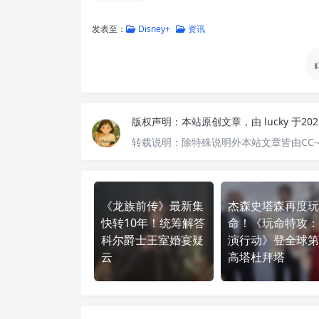
发表至：
Disney+
资讯
版权声明：
本站原创文章，由
lucky
于20
转载说明：
除特殊说明外本站文章皆由CC-
《龙族前传》最新集
杰森史塔森再度玩
快转10年！统筹解答
命！《玩命特攻：
科尔爵士王室婚宴疑
演行动》登全球第
云
高塔杜拜塔