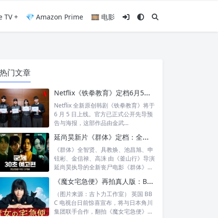
e TV +
💎 Amazon Prime
🎞️ 电影
热门文章
Netflix《铁拳教育》定档6月5日：金武烈、李星民集结出击，这次要用铁腕重整失控校园
Netflix 全新原创韩剧《铁拳教育》将于
6 月 5 日上线。官方已正式公开先导预
告与海报，这部作品由金武...
延尚昊新片《群体》定档：全智贤时隔11年回归大银幕，池昌旭、具教焕联手闯丧尸危机
《群体》全智贤、具教焕、池昌旭、申
铉彬、金信禄、高洙 由《釜山行》导演
延尚昊执导的全新丧尸电影《群体》正
式定档...
《魔女宅急便》再拍真人版：BBC 联手角川打造“英国版”剧集
（图片来源：吉卜力工作室） 英国 BB
C 电视台日前惊喜宣布，将与日本角川
集团联手合作，翻拍《魔女宅急便》的