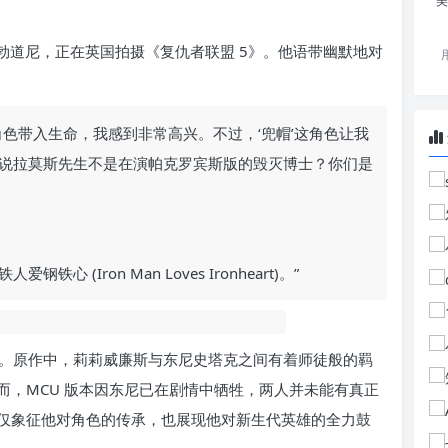
美
 帽的小劳勃道尼，正在英国拍摄《复仇者联盟 5》。他语带幽默地对
色带入生命，我感到非常高兴。不过，‘兜帽’这角色让我
说拉莫斯先生不是在演帕克罗宾斯版的毁灭博士？你们是
(Iron Man Loves Ironheart)。”
。原作中，莉莉威廉斯与东尼史塔克之间有着师徒般的羁
而，MCU 版本因东尼已在剧情中牺牲，两人并未能有真正
仅象征他对角色的传承，也展现他对新生代英雄的全力鼓