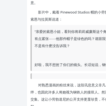
意。
影片中，戴着 Pinewood Studios
索恩与拉莫斯说道：
“亲爱的索恩小姐，看到你将莉莉威廉斯这个角
有点紧张⋯⋯他那件帽子是绿色的吗？请跟我
不是有什麽没告诉我？
好啦，我不想抢了你们的镜头。长话短说，钢铁人爱钢铁心 
对熟悉漫画的粉丝来说，这段讯息意义非凡
绊，也因此许多人将她视为钢铁人的接班人。然
交集。这让小劳勃道尼的公开支持更显珍贵，不