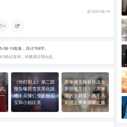
2025-08-19
0
25-08-19发表，共计709字。
4.0协议发布，转载请注明出处。
《华灯初上》第二部
席琳娜戈梅兹挑战全
武
预告曝郭雪芙黑化跳
新领域烹饪！《席琳
一
槽！吴慷仁变装扮宝
娜的大厨宴》携手名
宝和小姐比美
厨踏上美食探索之旅