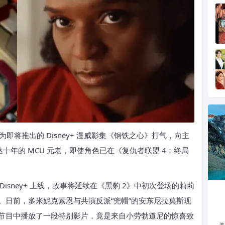
将推出的 Disney+ 漫威影集《钢铁之心》打气，向主
十年的 MCU 元老，即使角色已在《复仇者联盟 4：终局
日在 Disney+ 上线，故事将延续在《黑豹 2》中初次登场的莉莉
。日前，多米妮克索恩与共演反派“兜帽”的安东尼拉莫斯现
节目中播放了一段特别影片，竟是来自小劳勃道尼的惊喜致