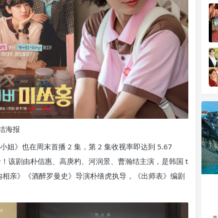
结海报
姐》也在周末首播 2 集，第 2 集收视率即达到 5.67
！该剧由朴信惠、高庚杓、河润景、曹瀚结主演，是韩国 t
由《社内相亲》《酒醉罗曼史》导演朴缮虎执导，《出师表》编剧