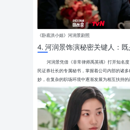
《卧底洪小姐》河润景剧照
4. 河润景饰演秘密关键人：
河润景凭借《非常律师禹英禑》打开知名度，
民证券社长的专属秘书，掌握着公司内部的诸多
妙，在复杂的职场环境中逐渐发展为相互扶持的