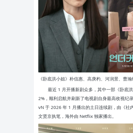
《卧底洪小姐》朴信惠、高庚杓、河润景、曹瀚
最近 1 月开播新剧众多，其中一部《卧底洪小
2%，顺利启航并刷新了电视剧自身最高收视纪录
vN 于 2026 年 1 月播出的土日连续剧，
文贤京执笔，海外由 Netflix 独家播出。