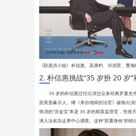
《卧底洪小姐》朴信惠、高庚杓、河润景、曹瀚
2. 朴信惠挑战“35 岁扮 20 
35 岁的朴信惠过往出演过众多经典罗曼
甜美形象示人。继《来自地狱的法官》破格出演
饰演的“洪金宝”本是 35 岁的精英监管官，凭借
潜入汝矣岛证券中心调查。这种“双重身份”的错