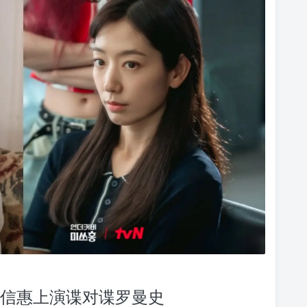
与朴信惠上演谍对谍罗曼史