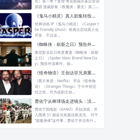
生》第一季？查理·考克斯揭开幕后变动
原因 漫威影集《夜魔侠：重生》第二季
本...
《鬼马小精灵》真人剧集转投迪士尼：告别环球旧案，改走《星期三》式暗黑路线
经典动画 IP《鬼马小精灵》（Casper t
he Friendly Ghost）将再次启动真人化
开发，不过这...
《蜘蛛侠：崭新之日》预告外流被下架：浩克“野性回归”被玩具信息提前剧透？
索尼影业近日再度遭遇《蜘蛛侠：崭新
之日》（Spider-Man: Brand New Da
y）预告外流事件。据...
《怪奇物语》主创达菲兄弟重返大银幕：神秘新片定档 2028 年
（图片来源：Netflix） 早在《怪奇物
语》（Stranger Things）于今年初完
结之前，作为该剧主创...
曹佑宁从棒球场走进镜头：没有驯服身体的绝招，只有一遍遍练出来的答案
曹佑宁因电影《KANO》开始演戏，并
入围第 51 届金马奖最佳新演员。 对于
“驯服身体”这件事，曹佑宁并没有什...