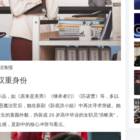
结海报
岁”双重身份
史作品，如《原来是美男》《继承者们》《匹诺曹》等，多以
恶魔法官后，她在新剧《卧底洪小姐》中再次寻求突破。她
天生的童颜外貌，伪装成 20 岁高中毕业的女职员“洪帐美”，
位感，是剧中的核心冲突与看点。