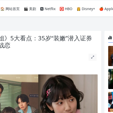
🏠 网站首页
🎬 美剧
🅽 Netflix
🅾️ HBO
👸 Disney+
🍎 Appl
》5大看点：35岁“装嫩”潜入证券
战恋