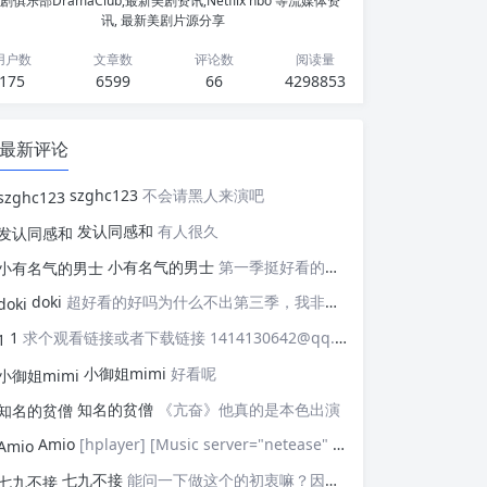
剧俱乐部DramaClub,最新美剧资讯,Netflix hbo 等流媒体资
讯, 最新美剧片源分享
用户数
文章数
评论数
阅读量
175
6599
66
4298853
最新评论
szghc123
不会请黑人来演吧
发认同感和
有人很久
小有名气的男士
第一季挺好看的，天天等着更新，应该接着拍第二季，这个剧情拍个四季应该是没有问题的，期待
doki
超好看的好吗为什么不出第三季，我非常喜欢这部剧
1
求个观看链接或者下载链接 1414130642@qq.com
小御姐mimi
好看呢
知名的贫僧
《亢奋》他真的是本色出演
Amio
[hplayer] [Music server="netease" id="" type=""/] [/hplayer] 试试
七九不接
能问一下做这个的初衷嘛？因为真的有被触动到