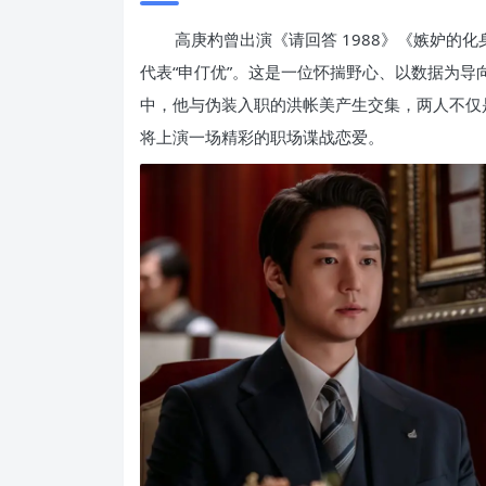
高庚杓曾出演《请回答 1988》《嫉妒的
代表“申仃优”。这是一位怀揣野心、以数据为导
中，他与伪装入职的洪帐美产生交集，两人不仅
将上演一场精彩的职场谍战恋爱。