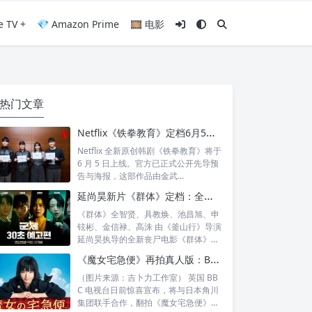
e TV +
💎 Amazon Prime
🎞️ 电影
热门文章
Netflix《铁拳教育》定档6月5日：金武烈、李星民集结出击，这次要用铁腕重整失控校园
Netflix 全新原创韩剧《铁拳教育》将于
6 月 5 日上线。官方已正式公开先导预
告与海报，这部作品由金武...
延尚昊新片《群体》定档：全智贤时隔11年回归大银幕，池昌旭、具教焕联手闯丧尸危机
《群体》全智贤、具教焕、池昌旭、申
铉彬、金信禄、高洙 由《釜山行》导演
延尚昊执导的全新丧尸电影《群体》正
式定档...
《魔女宅急便》再拍真人版：BBC 联手角川打造“英国版”剧集
（图片来源：吉卜力工作室） 英国 BB
C 电视台日前惊喜宣布，将与日本角川
集团联手合作，翻拍《魔女宅急便》的