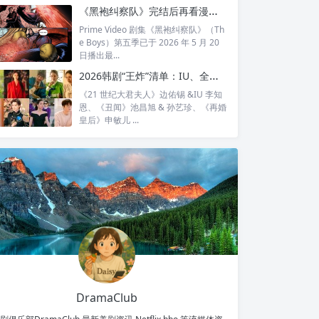
全...
《黑袍纠察队》完结后再看漫画结局：护国超人之死，比剧版残酷得多
Prime Video 剧集《黑袍纠察队》（Th
e Boys）第五季已于 2026 年 5 月 20
日播出最...
2026韩剧“王炸”清单：IU、全智贤、宋慧乔领衔回归，30对神仙CP谁最让你心动？
《21 世纪大君夫人》边佑锡 &IU 李知
恩、《丑闻》池昌旭 & 孙艺珍、《再婚
皇后》申敏儿 ...
DramaClub