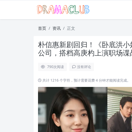
首页
资讯
正文
朴信惠新剧回归！《卧底洪小姐
公司，搭档高庚杓上演职场谍
790
次阅读
没有评论
共计 1216 个字符，预计需要花费 4 分钟才能阅读完成。