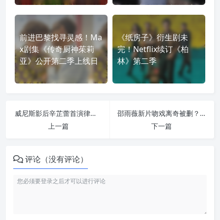
前进巴黎找寻灵感！Ma
《纸房子》衍生剧未
x剧集《传奇厨神茱莉
完！Netflix续订《柏
亚》公开第二季上线日
林》第二季
威尼斯影后辛芷蕾首演律政大女主！《女神蒙上眼》：当冰冷法律撞上复杂人性
邵雨薇新片吻戏离奇被删？监制调侃“家属”砸钱干预，唐绮阳跨界献声胖两斤
上一篇
下一篇
评论（没有评论）