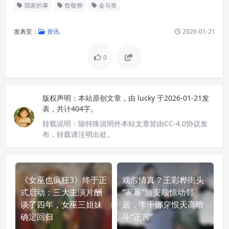
我家的事
曾敬骅
金马奖
发表至：
资讯
2026-01-21
0
版权声明：
本站原创文章，由
lucky
于2026-01-21发
表，共计404字。
转载说明：
除特殊说明外本站文章皆由CC-4.0协议发
布，转载请注明出处。
《女巫也疯狂3》终于正
戏假情真？王彩桦街头
式启动：三大主演片酬
“家暴”游安顺惊动邻
谈了四年，女巫三姐妹
居，李千娜穿恨天高暗
确定回归
斗“正宫”