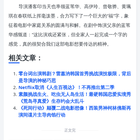
导演潘客印当天也率领蓝苇华、高伊玲、曾敬骅、黄珮
琪在春联纸上挥毫泼墨，合力写下了一个巨大的“福”字，象
征着电影中家庭关系的圆满与和解。在剧中饰演父亲的蓝苇
华感慨道：“这比演戏还紧张，但全家人一起完成一个字的
感觉，真的很契合我们这部电影想要传达的精神。
相关文章：
零台词出演韩剧？雷嘉汭韩国首秀挑战演技极限，背后
是导演的神秘巧思
Netflix取消《人生百视达》！不再推出第二季
素颜挑战生火、吃虫无人岛生活！最硬韩国恋爱实境秀
《荒岛寻真爱》生存约会大乱斗
《死间行动》颠覆二战电影想像！西装男神柯林佛斯再
演间谍片主导肉馅行动
正文完