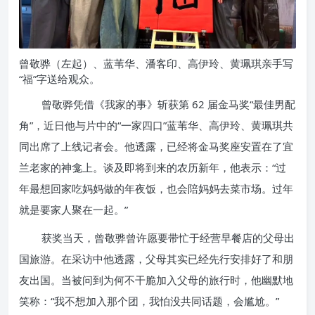
曾敬骅（左起）、蓝苇华、潘客印、高伊玲、黄珮琪亲手写
“福”字送给观众。
曾敬骅凭借《我家的事》斩获第 62 届金马奖“最佳男配
角”，近日他与片中的“一家四口”蓝苇华、高伊玲、黄珮琪共
同出席了上线记者会。他透露，已经将金马奖座安置在了宜
兰老家的神龛上。谈及即将到来的农历新年，他表示：“过
年最想回家吃妈妈做的年夜饭，也会陪妈妈去菜市场。过年
就是要家人聚在一起。”
获奖当天，曾敬骅曾许愿要带忙于经营早餐店的父母出
国旅游。在采访中他透露，父母其实已经先行安排好了和朋
友出国。当被问到为何不干脆加入父母的旅行时，他幽默地
笑称：“我不想加入那个团，我怕没共同话题，会尴尬。”