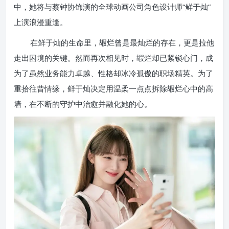
中，她将与蔡钟协饰演的全球动画公司角色设计师“鲜于灿”
上演浪漫重逢。
在鲜于灿的生命里，嘏烂曾是最灿烂的存在，更是拉他
走出困境的关键。然而再次相见时，嘏烂却已紧锁心门，成
为了虽然业务能力卓越、性格却冰冷孤傲的职场精英。为了
重拾往昔情缘，鲜于灿决定用温柔一点点拆除嘏烂心中的高
墙，在不断的守护中治愈并融化她的心。