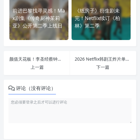
前进巴黎找寻灵感！Ma
《纸房子》衍生剧未
x剧集《传奇厨神茱莉
完！Netflix续订《柏
亚》公开第二季上线日
林》第二季
颜值天花板！李圣经蔡钟协新剧《在你灿烂的季节》官宣，高冷女神能否被“犬系男”融化？
2026 Netflix韩剧王炸片单：孙艺真、池昌旭《丑闻》破格回归，孔刘、宋慧乔顶级神仙CP集结！
上一篇
下一篇
评论（没有评论）