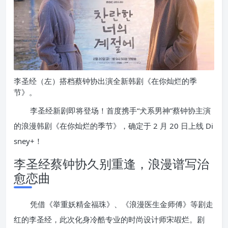
李圣经（左）搭档蔡钟协出演全新韩剧《在你灿烂的季
节》。
李圣经新剧即将登场！首度携手“犬系男神”蔡钟协主演
的浪漫韩剧《在你灿烂的季节》，确定于 2 月 20 日上线 Di
sney+！
李圣经蔡钟协久别重逢，浪漫谱写治
愈恋曲
凭借《举重妖精金福珠》、《浪漫医生金师傅》等剧走
红的李圣经，此次化身冷酷专业的时尚设计师宋嘏烂。剧