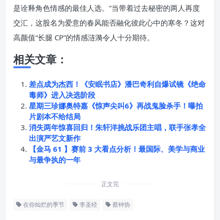
是诠释角色情感的最佳人选。”当带着过去秘密的两人再度
交汇，这股名为爱意的春风能否融化彼此心中的寒冬？这对
高颜值“长腿 CP”的情感涟漪令人十分期待。
相关文章：
差点成为杰西！《安眠书店》潘巴奇利自爆试镜《绝命
毒师》进入决选阶段
星期三珍娜奥特嘉《惊声尖叫6》再战鬼脸杀手！曝拍
片剧本不给结局
消失两年惊喜回归！朱轩洋挑战乐团主唱，联手张孝全
出演严艺文新作
【金马 61 】赛前 3 大看点分析！最国际、美学与商业
与最争执的一年
正文完
在你灿烂的季节
李圣经
蔡钟协