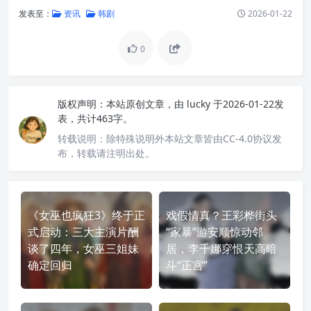
发表至：
资讯
韩剧
2026-01-22
0
版权声明：
本站原创文章，由
lucky
于2026-01-22发
表，共计463字。
转载说明：
除特殊说明外本站文章皆由CC-4.0协议发
布，转载请注明出处。
《女巫也疯狂3》终于正
戏假情真？王彩桦街头
式启动：三大主演片酬
“家暴”游安顺惊动邻
谈了四年，女巫三姐妹
居，李千娜穿恨天高暗
确定回归
斗“正宫”