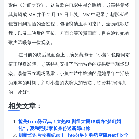
歌曲《时间之歌》。这首歌在电影中是合唱版，导演特意将
其剪辑成 MV 并于 2 月 15 日上线。MV 中记录了电影从试
镜首日到拍摄的全过程，包括翁倩玉学习指挥、全员练歌练
舞，以及上映后的宣传、见面会等珍贵画面，旨在通过她的
歌声温暖每一位观众。
在日前的映后见面会上，演员黄瀞怡（小薰）也陪同翁
倩玉现身影院。导演特别安排了当地特色的糖果赠予现场观
众。翁倩玉在现场透露，小薰在片中饰演的是她早年生活较
为艰辛的时期，并对小薰的表演大加赞赏，称赞其“演得真
的非常好”。
相关文章：
抢先Lulu陈汉典！大热BL剧组大摆18桌办“梦幻婚
礼”，夏和熙以家长身份送新郎出嫁
刷新华语片收视纪录！《96分钟》强势空降Netflix全