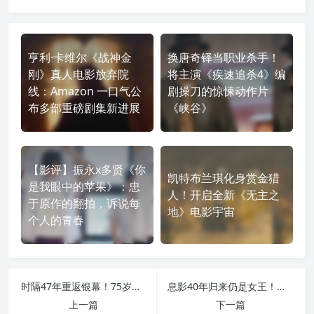
亨利·卡维尔《战神金
换唐奇铎当职业杀手！
刚》真人电影放弃院
将主演《疾速追杀4》编
线：Amazon 一口气公
剧操刀的惊悚动作片
布多部重磅剧集新进展
《峡谷》
【影评】振永x多贤《你
凯特布兰琪化身赏金猎
是我眼中的苹果》：忠
人！开启全新《无主之
于原作的翻拍，诉说每
地》电影宇宙
个人的青春
时隔47年重返银幕！75岁翁倩玉助力《阳光女子合唱团》票房破5亿，冲击影史之巅
息影40年归来仍是女王！翁倩玉新片票房破5亿，金马影后泪洒现场：大家终于记起我是演员
上一篇
下一篇