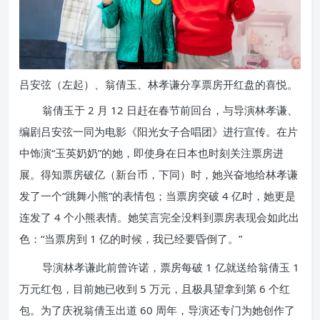
吕安弦（左起）、翁倩玉、林孝谦分享票房开红盘的喜悦。
翁倩玉于 2 月 12 日赶在春节前回台，与导演林孝谦、
编剧吕安弦一同为电影《阳光女子合唱团》进行宣传。在片
中饰演“玉英奶奶”的她，即使身在日本也时刻关注票房进
展。得知票房破亿（新台币，下同）时，她兴奋地给林孝谦
发了一个“跳舞小熊”的表情包；当票房突破 4 亿时，她更是
连发了 4 个小熊表情。她笑言完全没料到票房表现会如此出
色：“当票房到 1 亿的时候，我已经要昏倒了。”
导演林孝谦此前曾许诺，票房每破 1 亿就送给翁倩玉 1
万元红包，目前她已收到 5 万元，且极具望拿到第 6 个红
包。为了庆祝翁倩玉出道 60 周年，导演还专门为她创作了