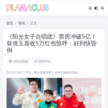
首页
资讯
正文
《阳光女子合唱团》票房冲破5亿！
翁倩玉喜收5万红包惊呼：好到快昏
倒
400
次阅读
没有评论
共计 500 个字符，预计需要花费 2 分钟才能阅读完成。