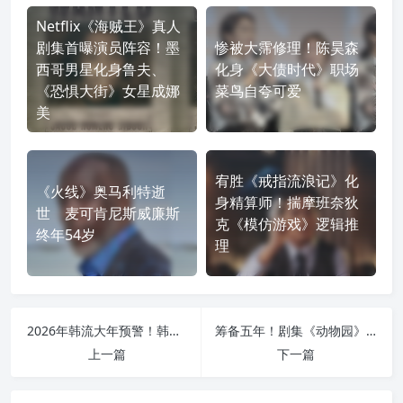
Netflix《海贼王》真人
剧集首曝演员阵容！墨
惨被大霈修理！陈昊森
西哥男星化身鲁夫、
化身《大债时代》职场
《恐惧大街》女星成娜
菜鸟自夸可爱
美
宥胜《戒指流浪记》化
《火线》奥马利特逝
身精算师！揣摩班奈狄
世 麦可肯尼斯威廉斯
克《模仿游戏》逻辑推
终年54岁
理
2026年韩流大年预警！韩媒业内评选TOP 10期待影剧：孙艺珍、IU、全智贤神仙打架
筹备五年！剧集《动物园》重返寿山，李淳近距离接触大象直呼：像闯进《侏罗纪公园》
上一篇
下一篇