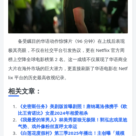
备受瞩目的华语动作惊悚片《96 分钟》在上线后表现
极其亮眼，不仅在社交平台引发热议，更在 Netflix 官方周
榜上空降全球电影榜第 2 名。这一成绩不仅展现了华语商业
大片在海外市场的巨大潜力，更直接刷新了华语电影在 Netf
lix 平台的历史最高收视纪录。
相关文章：
《史密斯任务》美剧版首曝剧照！唐纳葛洛佛携手《欧
比王肯诺比》女星2024年相爱相杀
《我最爱的笨男人》林美秀耍狠无极限！郭泓志戏里尬
气势、戏外像粉丝直呼太幸运
《白莲花度假村》第三季2025年播出！主创曝「规模