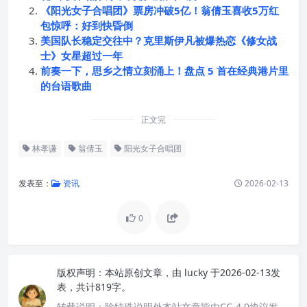
《阳光女子合唱团》票房冲破5亿！翁倩玉喜收5万红
包惊呼：好到快昏倒
美国队长稳定交往中？克里斯伊凡被爆热恋《修女战
士》女星超过一年
前奏一下，思乡之情立刻涌上！盘点 5 首在经典港片里
的台语歌曲
正文完
林孝谦
翁倩玉
阳光女子合唱团
发表至：
资讯
2026-02-13
0
版权声明：
本站原创文章，由
lucky
于2026-02-13发
表，共计819字。
转载说明：
除特殊说明外本站文章皆由CC-4.0协议发