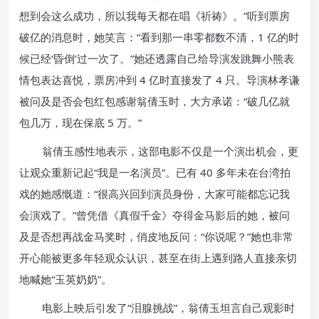
想到会这么成功，所以我每天都在唱《祈祷》。”听到票房
破亿的消息时，她笑言：“看到那一串零都数不清，1 亿的时
候已经‘昏倒’过一次了。”她还透露自己给导演发跳舞小熊表
情包表达喜悦，票房冲到 4 亿时直接发了 4 只。导演林孝谦
被问及是否会包红包感谢翁倩玉时，大方承诺：“破几亿就
包几万，现在保底 5 万。”
翁倩玉感性地表示，这部电影不仅是一个演出机会，更
让观众重新记起“我是一名演员”。已有 40 多年未在台湾拍
戏的她感慨道：“很高兴回到演员身份，大家可能都忘记我
会演戏了。”曾凭借《真假千金》夺得金马影后的她，被问
及是否想再战金马奖时，俏皮地反问：“你说呢？”她也非常
开心能被更多年轻观众认识，甚至在街上遇到路人直接亲切
地喊她“玉英奶奶”。
电影上映后引发了“泪腺挑战”，翁倩玉坦言自己观影时