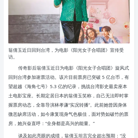
翁倩玉近日回到台湾，为电影《阳光女子合唱团》宣传受
访。
传奇影后翁倩玉近日为电影《阳光女子合唱团》旋风式
回到台湾参加谢票活动。该片目前票房已突破 5 亿台币，有
望超越《海角七号》5.3 亿的纪录，挑战台湾影史最卖座本
土电影宝座。长期定居日本的翁倩玉笑称，自己无法即时掌
握票房动态，全靠导演林孝谦“实况转播”。此前她曾因身体
微恙缺席活动，如今康复现身气色极佳，面对势如破竹的票
房，她兴奋直呼：“全身都是高兴的能量。”
谈及如此亮眼的成绩，翁倩玉坦言完全超出预期：“没