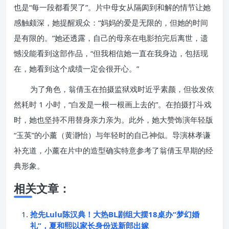
也是“每一段都看哭了”。片中母女从隔阂到和解的情节让她
感触颇深，她提醒观众：“妈妈的爱是无限的，但她的时间
是有限的。”她还透露，自己的母亲在电影拍完后离世，遗
憾没能看到这部作品，“但我相信她一直在我身边，包括现
在，她看到这个成绩一定会很开心。”
为了角色，翁倩玉在拍摄监狱戏时近乎素颜，但妆发依
然耗时 1 小时，“白发是一根一根画上去的”。在拍摄打斗戏
时，她也坚持不用替身亲力亲为。此外，她大赞饰演年轻版
“玉英”的小薰（黄瀞怡）与年轻时的自己神似。导演林孝谦
补充道，小薰在片中的造型确实特意参考了翁倩玉早期的经
典形象。
相关文章：
抢先Lulu陈汉典！大热BL剧组大摆18桌办“梦幻婚
礼”，夏和熙以家长身份送新郎出嫁