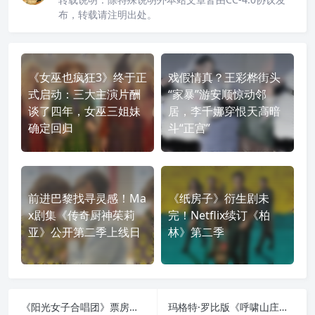
布，转载请注明出处。
《女巫也疯狂3》终于正
戏假情真？王彩桦街头
式启动：三大主演片酬
“家暴”游安顺惊动邻
谈了四年，女巫三姐妹
居，李千娜穿恨天高暗
确定回归
斗“正宫”
前进巴黎找寻灵感！Ma
《纸房子》衍生剧未
x剧集《传奇厨神茱莉
完！Netflix续订《柏
亚》公开第二季上线日
林》第二季
《阳光女子合唱团》票房冲破5亿！翁倩玉喜收5万红包惊呼：好到快昏倒
玛格特·罗比版《呼啸山庄》：欲望蔓延，古典名著拍出了《五十度灰》的禁忌张力