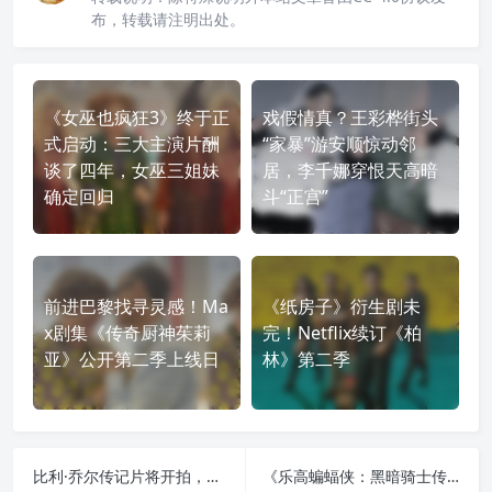
布，转载请注明出处。
《女巫也疯狂3》终于正
戏假情真？王彩桦街头
式启动：三大主演片酬
“家暴”游安顺惊动邻
谈了四年，女巫三姐妹
居，李千娜穿恨天高暗
确定回归
斗“正宫”
前进巴黎找寻灵感！Ma
《纸房子》衍生剧未
x剧集《传奇厨神茱莉
完！Netflix续订《柏
亚》公开第二季上线日
林》第二季
比利·乔尔传记片将开拍，本尊却强硬否认：我没授权，内容不属实
《乐高蝙蝠侠：黑暗骑士传承》M站84分：或成史上最佳乐高游戏，却仍逃不开重复感