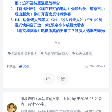
那：迫不及待重返星战宇宙
【首播剧评】《现在拨打的电话》先婚后爱、霸总言小
玩出新意！像打开盲盒反转惹惊喜
IU、边佑锡人气带火《21世纪大君夫人》：中山区沉
浸式快闪店开放，9张限定小卡成最大看点
《瑞克和莫蒂》电影版真的要来了？导演人选率先曝光
正文完
尼古拉斯·加利齐纳
希曼与宇宙的巨人
杜夫·龙格尔
发表至：
资讯
2026-05-21
0
版权声明：
本站原创文章，由
lucky
于2026-05-21发
表，共计566字。
转载说明：
除特殊说明外本站文章皆由CC-4.0协议发