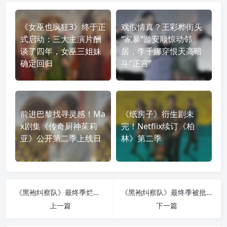
《女巫也疯狂3》终于正
戏假情真？王彩桦街头
式启动：三大主演片酬
“家暴”游安顺惊动邻
谈了四年，女巫三姐妹
居，李千娜穿恨天高暗
确定回归
斗“正宫”
前进巴黎找寻灵感！Ma
《纸房子》衍生剧未
x剧集《传奇厨神茱莉
完！Netflix续订《柏
亚》公开第二季上线日
林》第二季
《黑袍纠察队》最终季烂番茄观众分大跌：衍生剧铺垫争议为何烧到大结局？
《黑袍纠察队》最终季被批收尾太晚，主创反驳：网络声量不等于真实世界
上一篇
下一篇