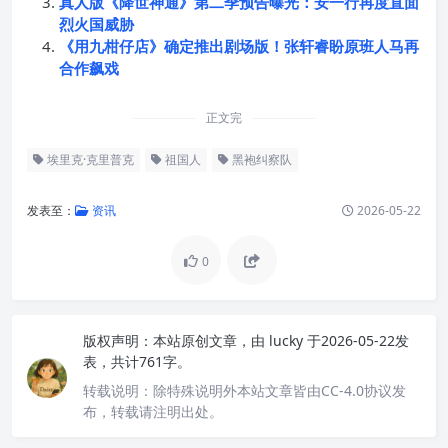
真人版《降世神通》第二季预告曝光：安一行再度直面
烈火国威胁
《用九柑仔店》确定推出剧场版！张轩睿盼原班人马再
合作飙戏
正文完
埃里克·克里普克
祖国人
黑袍纠察队
发表至：
资讯
2026-05-22
0
版权声明：
本站原创文章，由
lucky
于2026-05-22发
表，共计761字。
转载说明：
除特殊说明外本站文章皆由CC-4.0协议发
布，转载请注明出处。