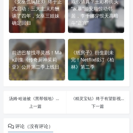
《女巫也疯狂3》终于正
戏假情真？王彩桦街头
式启动：三大主演片酬
“家暴”游安顺惊动邻
谈了四年，女巫三姐妹
居，李千娜穿恨天高暗
确定回归
斗“正宫”
前进巴黎找寻灵感！Ma
《纸房子》衍生剧未
x剧集《传奇厨神茱莉
完！Netflix续订《柏
亚》公开第二季上线日
林》第二季
汤姆·哈迪被《黑帮领地》开除：迟到、改剧本、嫌戏份少，最终闹到不回归第三季
《精灵宝钻》终于有望影视化？彼得·杰克逊称托尔金后人愿意谈了
上一篇
下一篇
评论（没有评论）