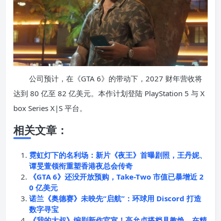
公司预计，在《GTA 6》的带动下，2027 财年营收将
达到 80 亿至 82 亿美元。本作计划登陆 PlayStation 5 与 X
box Series X|S 平台。
相关文章：
霓虹灯下的名利场：新片《夜王》首曝剧照，王丹妮、
谭旻萱领衔重塑香港夜总会传奇
《GTA 6》还没开放预购，Take-Two 市值已暴增近 2
0 亿美元
诺兰《奥德赛》未映先“启航”：环球用 Discord 打造
数字寻宝
《我的大叔》编剧新作官宣！高允贞搭档具教焕，在精