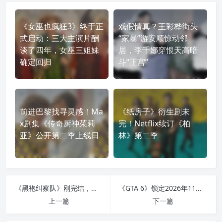
《女巫也疯狂3》终于正
戏假情真？王彩桦街头
式启动：三大主演片酬
“家暴”游安顺惊动邻
谈了四年，女巫三姐妹
居，李千娜穿恨天高暗
确定回归
斗“正宫”
前进巴黎找寻灵感！Ma
《纸房子》衍生剧未
x剧集《传奇厨神茱莉
完！Netflix续订《柏
亚》公开第二季上线日
林》第二季
《黑袍纠察队》刚完结，前传《沃特崛起》首曝预告：士兵男孩与风暴前线回到50年代
《GTA 6》锁定2026年11月发售：不再延期？R星夏季启动宣传
上一篇
下一篇