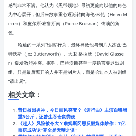
感到非常不满。他认为《黑帮领地》最初更偏向以他的角色
为中心展开，但后来故事重心逐渐转向海伦·米伦（Helen M
irren）和皮尔斯·布鲁斯南（Pierce Brosnan）饰演的角
色。
哈迪的一系列“难搞”行为，最终导致他与制片人杰兹·巴
特沃斯（Jez Butterworth）、大卫·格拉瑟（David Glasse
r）爆发激烈冲突。据称，巴特沃斯甚至一度扬言要退出剧
组。只是最后离开的人并不是制片人，而是哈迪本人被剧组
“请出局”。
相关文章：
昔日校园男神，今日画风突变？《进行曲》主演自曝增
重8公斤，还曾生吞仓鼠粪便
《超人》风险被夸大？詹姆斯冈恩反驳媒体炒作：7亿
票房成功论“完全是无稽之谈”