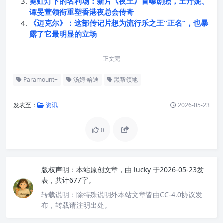
霓虹灯下的名利场：新片《夜王》首曝剧照，王丹妮、
谭旻萱领衔重塑香港夜总会传奇
《迈克尔》：这部传记片想为流行乐之王“正名”，也暴
露了它最明显的立场
正文完
Paramount+
汤姆·哈迪
黑帮领地
发表至：
资讯
2026-05-23
0
版权声明：
本站原创文章，由
lucky
于2026-05-23发
表，共计677字。
转载说明：
除特殊说明外本站文章皆由CC-4.0协议发
布，转载请注明出处。