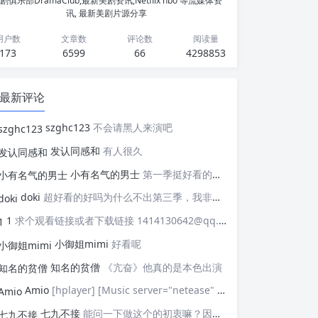
剧俱乐部DramaClub,最新美剧资讯,Netflix hbo 等流媒体资
讯, 最新美剧片源分享
用户数
文章数
评论数
阅读量
173
6599
66
4298853
最新评论
szghc123
不会请黑人来演吧
发认同感和
有人很久
小有名气的男士
第一季挺好看的，天天等着更新，应该接着拍第二季，这个剧情拍个四季应该是没有问题的，期待
doki
超好看的好吗为什么不出第三季，我非常喜欢这部剧
1
求个观看链接或者下载链接 1414130642@qq.com
小御姐mimi
好看呢
知名的贫僧
《亢奋》他真的是本色出演
Amio
[hplayer] [Music server="netease" id="" type=""/] [/hplayer] 试试
七九不接
能问一下做这个的初衷嘛？因为真的有被触动到