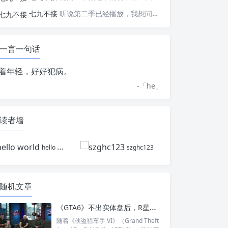
七九不接
听说第二季已经播放，我想问一下国内什么时候会播出
一言一句话
着年轻，好好犯病。
-「
he
」
读者墙
hello world
szghc123
随机文章
《GTA6》不出实体盘后，R星创办人为何仍支持玩家保留选择？
随着《侠盗猎车手 VI》（Grand Theft