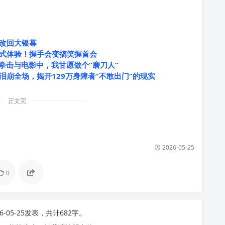
改回大银幕
式体验！握手会变搞笑握首会
拳击与电影中，我甘愿做个“磨刀人”
崩全场，揭开129万身障者“不敢出门”的现实
正文完
2026-05-25
0
26-05-25发表，共计682字。