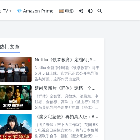
e TV +
💎 Amazon Prime
🎞️ 电影
热门文章
Netflix《铁拳教育》定档6月5日：金武烈、李星民集结出击，这次要用铁腕重整失控校园
Netflix 全新原创韩剧《铁拳教育》将于
6 月 5 日上线。官方已正式公开先导预
告与海报，这部作品由金武...
延尚昊新片《群体》定档：全智贤时隔11年回归大银幕，池昌旭、具教焕联手闯丧尸危机
《群体》全智贤、具教焕、池昌旭、申
铉彬、金信禄、高洙 由《釜山行》导演
延尚昊执导的全新丧尸电影《群体》正
式定档...
《魔女宅急便》再拍真人版：BBC 联手角川打造“英国版”剧集
（图片来源：吉卜力工作室） 英国 BB
C 电视台日前惊喜宣布，将与日本角川
集团联手合作，翻拍《魔女宅急便》的