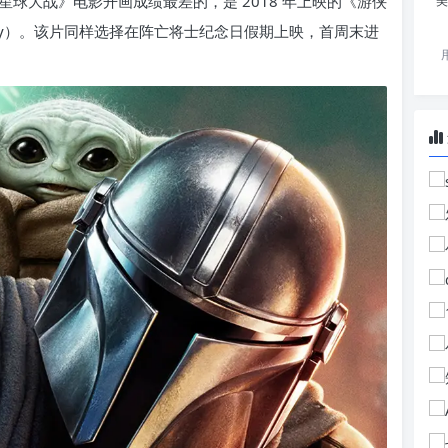
球大战》电影开画成绩最差的，是 2018 年上映的《游侠
美
rs Story）。该片同样选择在阵亡将士纪念日假期上映，首周末进