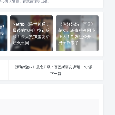
4.0协议发布，转载请注明出处。
Netflix《降世神通：
《你好妈妈，再见》
蹈
最後的气宗》找到反
萌女儿杀青秒变回小
曝
派！金大贤加盟统治
正太！断发照公开：
烈火王国
男子汉来了
《怪物史莱克5》还没上映，第六部已在筹备？配音演员一句话意外泄密
《新蝙蝠侠2》悬念升级：塞巴斯蒂安·斯坦一句“很多角色”，真要化身双面人？
下一篇