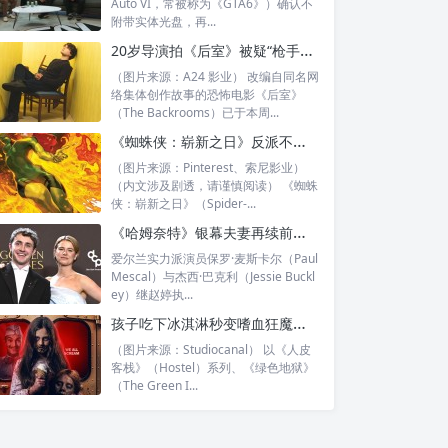
Auto VI，常被称为《GTA6》）确认不
附带实体光盘，再...
20岁导演拍《后室》被疑“枪手代导”，演员亲自发声力挺
（图片来源：A24 影业） 改编自同名网
络集体创作故事的恐怖电影《后室》
（The Backrooms）已于本周...
《蜘蛛侠：崭新之日》反派不是漫威硬塞的《X战警》伏笔？导演亲口回应
（图片来源：Pinterest、索尼影业）
（内文涉及剧透，请谨慎阅读） 《蜘蛛
侠：崭新之日》（Spider-...
《哈姆奈特》银幕夫妻再续前缘：保罗·麦斯卡尔、杰西·巴克利加盟《南方的野兽》导演新作
爱尔兰实力派演员保罗·麦斯卡尔（Paul
Mescal）与杰西·巴克利（Jessie Buckl
ey）继赵婷执...
孩子吃下冰淇淋秒变嗜血狂魔：伊莱·罗斯新片《Ice Cream Man》预告曝光
（图片来源：Studiocanal） 以《人皮
客栈》（Hostel）系列、《绿色地狱》
（The Green I...