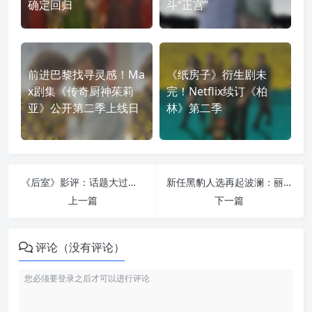
确定回归
斗“正宫”
前进巴黎找寻灵感！Ma
《纸房子》衍生剧未
x剧集《传奇厨神茱莉
完！Netflix续订《柏
亚》公开第二季上线日
林》第二季
《后室》影评：话题大过成品，真正的问题不是恐不恐怖
新任黑豹人选再起波澜：丽贝卡·弗格森也要加入漫威？
上一篇
下一篇
评论（没有评论）