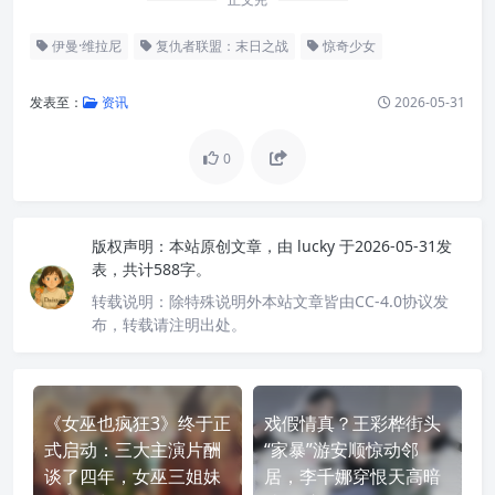
伊曼·维拉尼
复仇者联盟：末日之战
惊奇少女
发表至：
资讯
2026-05-31
0
版权声明：
本站原创文章，由
lucky
于2026-05-31发
表，共计588字。
转载说明：
除特殊说明外本站文章皆由CC-4.0协议发
布，转载请注明出处。
《女巫也疯狂3》终于正
戏假情真？王彩桦街头
式启动：三大主演片酬
“家暴”游安顺惊动邻
谈了四年，女巫三姐妹
居，李千娜穿恨天高暗