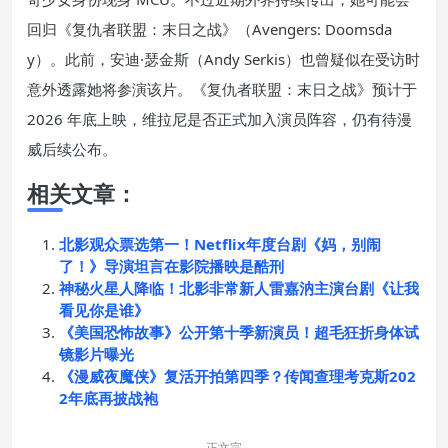
回归《复仇者联盟：末日之战》（Avengers: Doomsda
y）。此前，安迪·瑟金斯（Andy Serkis）也曾疑似在受访时
意外透露她将参演该片。《复仇者联盟：末日之战》预计于
2026 年底上映，维拉尼是否正式加入演员阵容，仍有待漫
威后续公布。
相关文章：
北影观众票选第一！Netflix年度台剧《妈，别闹
了！》导演坦言在影院播映是酷刑
神秘火星人降临！北影非常新人雷嘉汭主演台剧《让我
看见你是谁》
《美国恐怖故事》公开第十季新演员！超毛狂折身体试
镜影片曝光
《漫威夜魔侠》复活开拍第四季？传闻查理考克斯202
2年底再披战袍
正文完