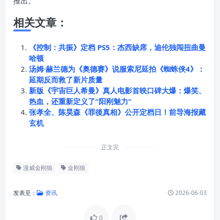
推出。
相关文章：
《控制：共振》定档 PS5：杰西缺席，迪伦独闯扭曲曼
哈顿
汤姆·赫兰德为《奥德赛》说服索尼延拍《蜘蛛侠4》：
延期反而救了新片质量
新版《宇宙巨人希曼》真人电影首映口碑大爆：爆笑、
热血，还重新定义了“阳刚魅力”
张孝全、陈昊森《罪後真相》公开定档日！前导海报藏
玄机
正文完
漫威金刚狼
金刚狼
发表至：
资讯
2026-06-03
0