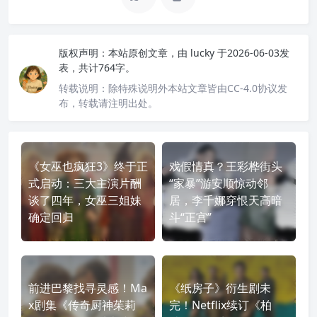
版权声明：
本站原创文章，由
lucky
于2026-06-03发
表，共计764字。
转载说明：
除特殊说明外本站文章皆由CC-4.0协议发
布，转载请注明出处。
《女巫也疯狂3》终于正
戏假情真？王彩桦街头
式启动：三大主演片酬
“家暴”游安顺惊动邻
谈了四年，女巫三姐妹
居，李千娜穿恨天高暗
确定回归
斗“正宫”
前进巴黎找寻灵感！Ma
《纸房子》衍生剧未
x剧集《传奇厨神茱莉
完！Netflix续订《柏