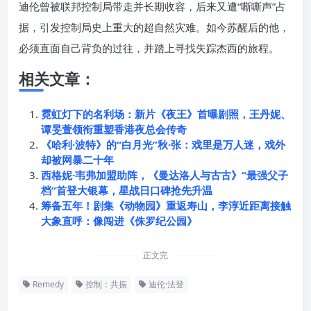
迪伦曾被联邦控制局带走并长期收容，后来又遭“嘶嘶声”占
据，引发控制局史上重大的超自然灾难。如今苏醒后的他，
必须直面自己背负的过往，并踏上寻找失踪杰西的旅程。
相关文章：
霓虹灯下的名利场：新片《夜王》首曝剧照，王丹妮、
谭旻萱领衔重塑香港夜总会传奇
《哈利·波特》的“白月光”秋·张：戏里是万人迷，戏外
却被网暴二十年
西格妮·韦弗加盟助阵，《曼达洛人与古古》“最强父子
档”首登大银幕，星战日口碑抢先升温
筹备五年！剧集《动物园》重返寿山，李淳近距离接触
大象直呼：像闯进《侏罗纪公园》
正文完
Remedy
控制：共振
迪伦·法登