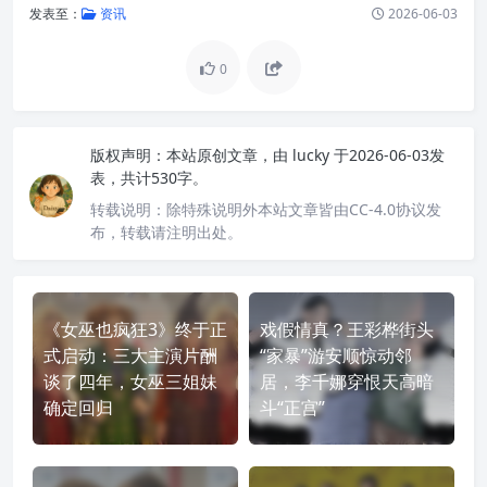
发表至：
资讯
2026-06-03
0
版权声明：
本站原创文章，由
lucky
于2026-06-03发
表，共计530字。
转载说明：
除特殊说明外本站文章皆由CC-4.0协议发
布，转载请注明出处。
《女巫也疯狂3》终于正
戏假情真？王彩桦街头
式启动：三大主演片酬
“家暴”游安顺惊动邻
谈了四年，女巫三姐妹
居，李千娜穿恨天高暗
确定回归
斗“正宫”