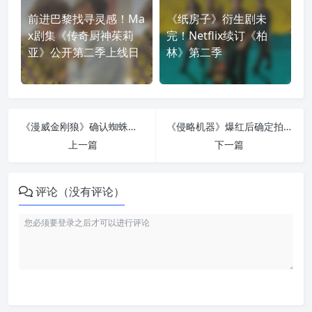
前进巴黎找寻灵感！Ma
《纸房子》衍生剧未
x剧集《传奇厨神茱莉
完！Netflix续订《柏
亚》公开第二季上线日
林》第二季
《漫威金刚狼》确认蜘蛛侠不会客串：罗根却要和宿敌剑齿虎并肩作战
《侵略机器》爆红后确定拍续集：阿兰·里奇森能否再战外星机械？
上一篇
下一篇
评论（没有评论）