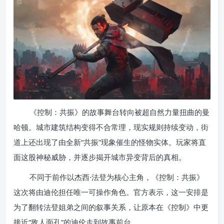
《控制：共振》的故事舞台转向被超自然力量扭曲的曼
哈顿。城市建筑结构变得不合常理，现实规则持续变动，街
道上还出现了由全新“共振”现象催生的怪物实体。玩家将直
面这股神秘威胁，并逐步揭开城市异变背后的真相。
不同于前作以杰西·法登为核心主角，《控制：共振》
这次将由迪伦担任唯一可操作角色。官方表示，这一安排是
为了翻转法登姐弟之间的叙事关系，让原本在《控制》中更
接近“敌人面孔”的迪伦走到故事前台。