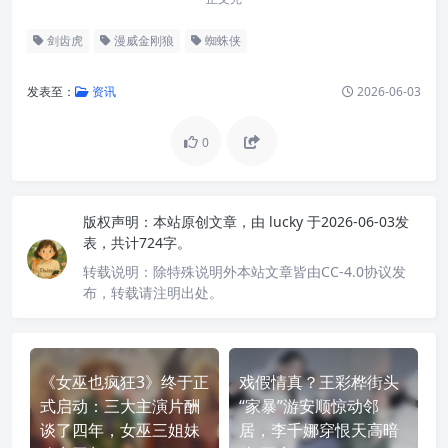
剑齿虎
漫威金刚狼
蜘蛛侠
发表至：
资讯
2026-06-03
0
版权声明：
本站原创文章，由
lucky
于2026-06-03发
表，共计724字。
转载说明：
除特殊说明外本站文章皆由CC-4.0协议发
布，转载请注明出处。
《女巫也疯狂3》终于正
戏假情真？王彩桦街头
式启动：三大主演片酬
“家暴”游安顺惊动邻
谈了四年，女巫三姐妹
居，李千娜穿恨天高暗