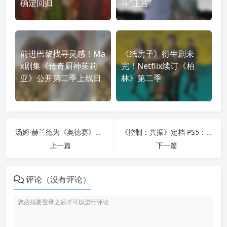
确定回归
斗“正宫”
前进巴黎找寻灵感！Ma
《纸房子》衍生剧未
x剧集《传奇厨神茱莉
完！Netflix续订《柏
亚》公开第二季上线日
林》第二季
汤姆·赫兰德为《奥德赛》说服索尼延拍《蜘蛛侠4》：延期反而救了新片质量
《控制：共振》定档 PS5：杰西缺席，迪伦独闯扭曲曼哈顿
上一篇
下一篇
评论（没有评论）