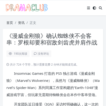
首页
资讯
正文
《漫威金刚狼》确认蜘蛛侠不会客
串：罗根却要和宿敌剑齿虎并肩作战
190
次阅读
没有评论
共计 724 个字符，预计需要花费 2 分钟才能阅读完成。
Insomniac Games 打造的 PS5 独占游戏《漫威金刚
狼》（Marvel’s Wolverine），虽然与《漫威蜘蛛侠》（Ma
rvel’s Spider-Man）系列同属工作室构建的“Earth-1048”漫
威游戏宇宙，但玩家无需期待蜘蛛侠会在本作中客串登场。
开发团队近日接受《IGN》采访时明确确认，这一次的