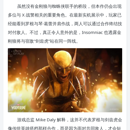
虽然没有金刚狼与蜘蛛侠联手的桥段，但本作仍会出现
多位与 X 战警相关的重要角色。在最新实机展示中，玩家已
经能看到罗根与琴·葛蕾并肩作战，两人可以通过合作终结技
对付敌人。不过，真正令人意外的是，Insomniac 也透露金
刚狼将与宿敌“剑齿虎”站在同一阵线。
游戏总监 Mike Daly 解释，这并不代表罗根与剑齿虎会
像传统英雄搭档那样合作，而是因为面对共同敌人，才会短