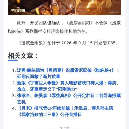
此外，开发团队也确认，《漫威金刚狼》不会像《漫威
蜘蛛侠》系列那样安排玩家操作其他角色。
《漫威金刚狼》预计于 2026 年 9 月 15 日登陆 PS5。
相关文章：
汤姆·赫兰德为《奥德赛》说服索尼延拍《蜘蛛侠4》：
延期反而救了新片质量
新版《宇宙巨人希曼》真人电影首映口碑大爆：爆笑、
热血，还重新定义了“阳刚魅力”
张孝全、陈昊森《罪後真相》公开定档日！前导海报藏
玄机
《月老》排气管CP再续前缘！禾浩辰、蔡凡熙主演
《我家浴缸的二三事》公开首播日
正文完