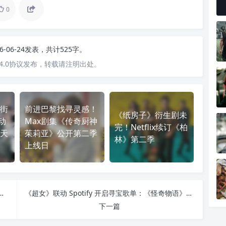
0
26-06-24发表，共计525字。
4.0协议发布，转载请注明出处。
街
前进巴黎找寻灵感！
《纸房子》衍生剧未
动
Max剧集《传奇厨神
完！Netflix续订《柏
天
茱莉亚》公开第二季
林》第二季
上线日
洛蒂·袁现身《夜魔侠：重生》第三季片场
《超女》联动 Spotify 开启寻宝歌单：《怪奇物语》“史蒂夫”的爆红歌曲也入选
下一篇