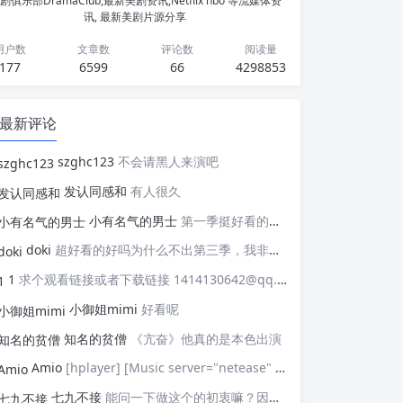
剧俱乐部DramaClub,最新美剧资讯,Netflix hbo 等流媒体资
讯, 最新美剧片源分享
用户数
文章数
评论数
阅读量
177
6599
66
4298853
最新评论
szghc123
不会请黑人来演吧
发认同感和
有人很久
小有名气的男士
第一季挺好看的，天天等着更新，应该接着拍第二季，这个剧情拍个四季应该是没有问题的，期待
doki
超好看的好吗为什么不出第三季，我非常喜欢这部剧
1
求个观看链接或者下载链接 1414130642@qq.com
小御姐mimi
好看呢
知名的贫僧
《亢奋》他真的是本色出演
Amio
[hplayer] [Music server="netease" id="" type=""/] [/hplayer] 试试
七九不接
能问一下做这个的初衷嘛？因为真的有被触动到