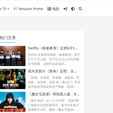
e TV +
💎 Amazon Prime
🎞️ 电影
热门文章
Netflix《铁拳教育》定档6月5日：金武烈、李星民集结出击，这次要用铁腕重整失控校园
Netflix 全新原创韩剧《铁拳教育》将于
6 月 5 日上线。官方已正式公开先导预
告与海报，这部作品由金武...
延尚昊新片《群体》定档：全智贤时隔11年回归大银幕，池昌旭、具教焕联手闯丧尸危机
《群体》全智贤、具教焕、池昌旭、申
铉彬、金信禄、高洙 由《釜山行》导演
延尚昊执导的全新丧尸电影《群体》正
式定档...
《魔女宅急便》再拍真人版：BBC 联手角川打造“英国版”剧集
（图片来源：吉卜力工作室） 英国 BB
C 电视台日前惊喜宣布，将与日本角川
集团联手合作，翻拍《魔女宅急便》的