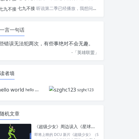
七九不接
听说第二季已经播放，我想问一下国内什么时候会播出
一言一句话
些错误无法犯两次，有些事绝对不会无趣。
-「
英雄联盟
」
读者墙
hello world
szghc123
随机文章
《超级少女》周边误入《星球大战》外星人？DC 紧急下架引发粉丝追查
即将上映的 DCU 新片《超级少女》（S