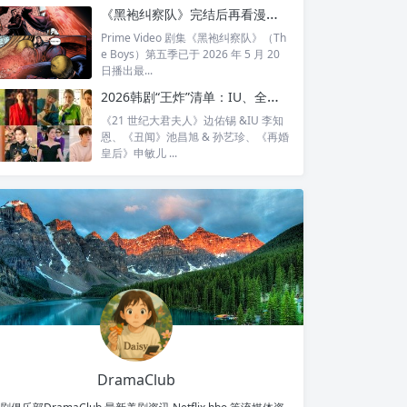
全...
《黑袍纠察队》完结后再看漫画结局：护国超人之死，比剧版残酷得多
Prime Video 剧集《黑袍纠察队》（Th
e Boys）第五季已于 2026 年 5 月 20
日播出最...
2026韩剧“王炸”清单：IU、全智贤、宋慧乔领衔回归，30对神仙CP谁最让你心动？
《21 世纪大君夫人》边佑锡 &IU 李知
恩、《丑闻》池昌旭 & 孙艺珍、《再婚
皇后》申敏儿 ...
DramaClub