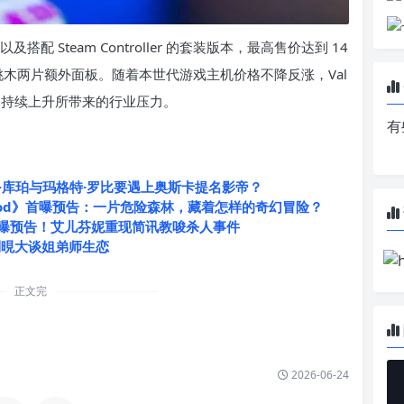
TB 以及搭配 Steam Controller 的套装版本，最高售价达到 14
胡桃木两片额外面板。随着本世代游戏主机价格不降反涨，Val
本持续上升所带来的行业压力。
有
·库珀与玛格特·罗比要遇上奥斯卡提名影帝？
dwood》首曝预告：一片危险森林，藏着怎样的奇幻冒险？
ille》首曝预告！艾儿芬妮重现简讯教唆杀人事件
到晛大谈姐弟师生恋
正文完
2026-06-24