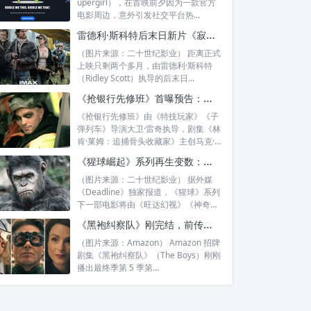
upergirl），在首映前夕因为一款官方
电影周边，意外引发社交平台热...
雷德利·斯科特后末日新片《寂地》曝预告：雅各布·艾洛蒂与乔什·布洛林在废土中寻找生路
（图片来源：二十世纪影业） 距离正式
上映只剩两个多月，由雷德利·斯科特
（Ridley Scott）执导的后末日...
《抢银行先修班》首曝预告：大卫·雷奇再拍动作劫案，社交媒体直播抢银行？
《抢银行先修班》由《特技玩家》《子
弹列车》导演大卫·雷奇执导，剧集《林
肯·莱姆：追捕骨头收藏家》主创马克·
比安...
《猩球崛起》系列再生变数：不再直拍《新世界》续集，马特·沙克曼将开启全新故事线
（图片来源：二十世纪影业） 据外媒
《Deadline》独家报道，《猩球》系列
下一部电影将由《旺达幻视》《神奇
四...
《黑袍纠察队》刚完结，前传《沃特崛起》首曝预告：士兵男孩与风暴前线回到50年代
（图片来源：Amazon） Amazon 招牌
剧集《黑袍纠察队》（The Boys）刚刚
播出最终季第 5 季第...