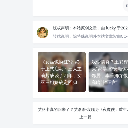
版权声明：
本站原创文章，由
lucky
于20
转载说明：
除特殊说明外本站文章皆由CC-
《女巫也疯狂3》终
戏假情真？王彩桦
于正式启动：三大主
头“家暴”游安顺惊
演片酬谈了四年，女
邻居，李千娜穿恨
巫三姐妹确定回归
高暗斗“正宫”
艾丽卡真的回来了？艾
上一篇