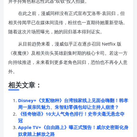
并手持角色标志性武器“双钗”投入拍摄。
在此之前，漫威同样没有正式宣布艾洛蒂·袁回归，但
相关传闻早已在媒体间流传，粉丝也一直期待她重新登场。
随着这次片场照曝光，她的回归基本得到证实。
从目前趋势来看，漫威似乎正在逐步召回 Netflix 版
《夜魔侠》及相关街头英雄剧集时期的核心卡司。若这一方
向持续推进，未来看到更多老角色回归，恐怕也不再令人意
外。
相关文章：
Disney+《支配物种》台湾独家线上见面会嗨翻！韩孝
周一展亲民魅力、朱智勛零偶包却让主持人崩溃？
《怪奇物语》10大人气角色排行！史帝夫毫无悬念夺
冠
Apple TV+《自由路上》曝正式预告！威尔史密斯化身
奴隶踏上解放之路