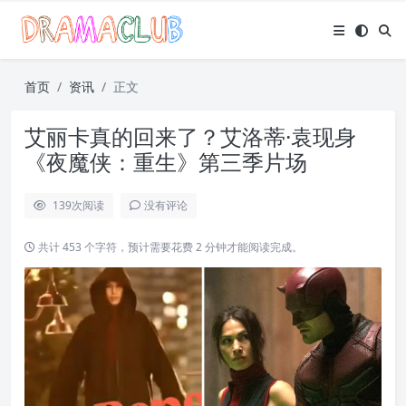
首页
资讯
正文
艾丽卡真的回来了？艾洛蒂·袁现身
《夜魔侠：重生》第三季片场
139
次阅读
没有评论
共计 453 个字符，预计需要花费 2 分钟才能阅读完成。