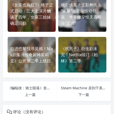
《女巫也疯狂3》终于正
戏假情真？王彩桦街头
式启动：三大主演片酬
“家暴”游安顺惊动邻
谈了四年，女巫三姐妹
居，李千娜穿恨天高暗
确定回归
斗“正宫”
前进巴黎找寻灵感！Ma
《纸房子》衍生剧未
x剧集《传奇厨神茱莉
完！Netflix续订《柏
亚》公开第二季上线日
林》第二季
《蝙蝠侠：骑士陨落》首曝预告：贝恩“折背”名场面将以动画三部曲重现
Steam Machine 卖到千美元：Valve 为何拒绝“亏本卖主机”？
上一篇
下一篇
评论（没有评论）