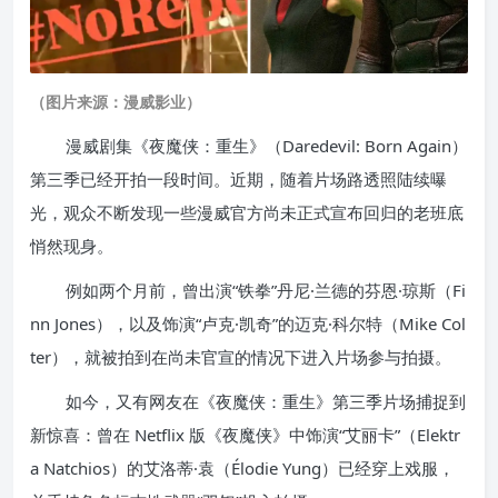
（图片来源：漫威影业）
漫威剧集《夜魔侠：重生》（Daredevil: Born Again）
第三季已经开拍一段时间。近期，随着片场路透照陆续曝
光，观众不断发现一些漫威官方尚未正式宣布回归的老班底
悄然现身。
例如两个月前，曾出演“铁拳”丹尼·兰德的芬恩·琼斯（Fi
nn Jones），以及饰演“卢克·凯奇”的迈克·科尔特（Mike Col
ter），就被拍到在尚未官宣的情况下进入片场参与拍摄。
如今，又有网友在《夜魔侠：重生》第三季片场捕捉到
新惊喜：曾在 Netflix 版《夜魔侠》中饰演“艾丽卡”（Elektr
a Natchios）的艾洛蒂·袁（Élodie Yung）已经穿上戏服，