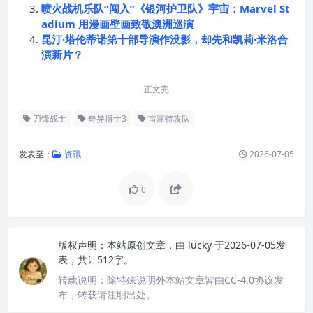
喷火战机乐队“闯入”《银河护卫队》宇宙：Marvel St
adium 用漫画壁画致敬澳洲巡演
昆汀·塔伦蒂诺第十部导演作没影，却先和凯莉·米洛合
演新片？
正文完
刀锋战士
奇异博士3
雷霆特攻队
发表至：
资讯
2026-07-05
0
版权声明：
本站原创文章，由
lucky
于2026-07-05发
表，共计512字。
转载说明：
除特殊说明外本站文章皆由CC-4.0协议发
布，转载请注明出处。