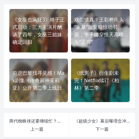
《女巫也疯狂3》终于正
戏假情真？王彩桦街头
式启动：三大主演片酬
“家暴”游安顺惊动邻
谈了四年，女巫三姐妹
居，李千娜穿恨天高暗
确定回归
斗“正宫”
前进巴黎找寻灵感！Ma
《纸房子》衍生剧未
x剧集《传奇厨神茱莉
完！Netflix续订《柏
亚》公开第二季上线日
林》第二季
两代蜘蛛侠还要继续忙？传托比·马奎尔与安德鲁·加菲尔德《复联6》后仍有新戏
《超级少女》幕后曝理念冲突：导演与詹姆斯·古恩各剪一版，最终上映版也只是“险胜”
上一篇
下一篇