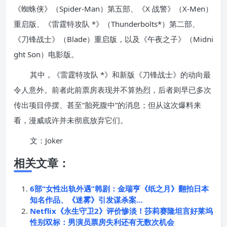
《蜘蛛侠》（Spider-Man）第五部、《X 战警》（X-Men）
重启版、《雷霆特攻队 *》（Thunderbolts*）第二部、
《刀锋战士》（Blade）重启版，以及《午夜之子》（Midni
ght Son）电影版。
其中，《雷霆特攻队 *》和新版《刀锋战士》的动向最
令人意外。前者此前票房表现并不算热烈，后者则早已多次
传出项目停摆、甚至“胎死腹中”的消息；但从这次爆料来
看，漫威或许并未彻底放弃它们。
文：Joker
相关文章：
6部“女性出轨外遇”韩剧：金瑞亨《纸之月》翻拍日本
知名作品、《迷雾》引发谋杀案…
Netflix《永生守卫2》评价惨淡！莎莉赛隆坦言好莱坞
性别双标：男演员票房失利还有无数次机会