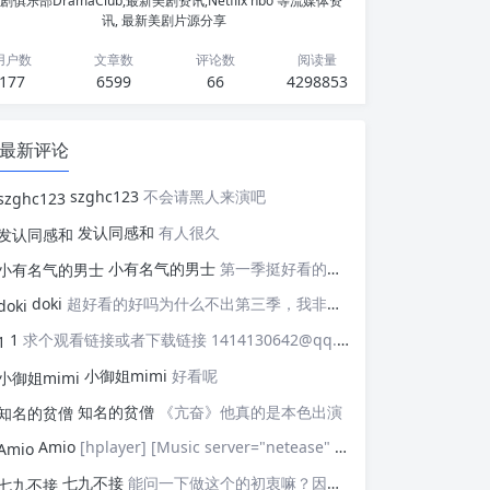
剧俱乐部DramaClub,最新美剧资讯,Netflix hbo 等流媒体资
讯, 最新美剧片源分享
用户数
文章数
评论数
阅读量
177
6599
66
4298853
最新评论
szghc123
不会请黑人来演吧
发认同感和
有人很久
小有名气的男士
第一季挺好看的，天天等着更新，应该接着拍第二季，这个剧情拍个四季应该是没有问题的，期待
doki
超好看的好吗为什么不出第三季，我非常喜欢这部剧
1
求个观看链接或者下载链接 1414130642@qq.com
小御姐mimi
好看呢
知名的贫僧
《亢奋》他真的是本色出演
Amio
[hplayer] [Music server="netease" id="" type=""/] [/hplayer] 试试
七九不接
能问一下做这个的初衷嘛？因为真的有被触动到