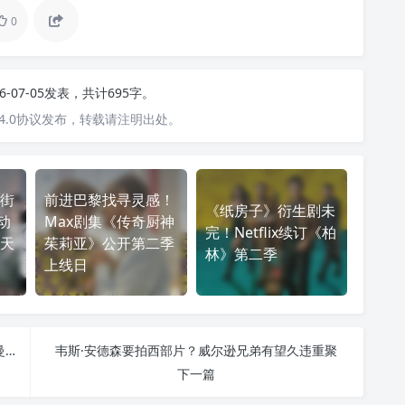
0
26-07-05发表，共计695字。
4.0协议发布，转载请注明出处。
街
前进巴黎找寻灵感！
《纸房子》衍生剧未
动
Max剧集《传奇厨神
完！Netflix续订《柏
天
茱莉亚》公开第二季
林》第二季
上线日
《后室》带火网络恐怖传说：斯皮尔伯格也要拍《曼德拉目录》电影版
韦斯·安德森要拍西部片？威尔逊兄弟有望久违重聚
下一篇