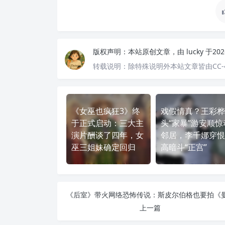
版权声明：
本站原创文章，由
lucky
于20
转载说明：
除特殊说明外本站文章皆由CC-
《女巫也疯狂3》终
戏假情真？王彩桦
于正式启动：三大主
头“家暴”游安顺惊
演片酬谈了四年，女
邻居，李千娜穿恨
巫三姐妹确定回归
高暗斗“正宫”
上一篇