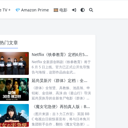
e TV +
💎 Amazon Prime
🎞️ 电影
热门文章
Netflix《铁拳教育》定档6月5日：金武烈、李星民集结出击，这次要用铁腕重整失控校园
Netflix 全新原创韩剧《铁拳教育》将于
6 月 5 日上线。官方已正式公开先导预
告与海报，这部作品由金武...
延尚昊新片《群体》定档：全智贤时隔11年回归大银幕，池昌旭、具教焕联手闯丧尸危机
《群体》全智贤、具教焕、池昌旭、申
铉彬、金信禄、高洙 由《釜山行》导演
延尚昊执导的全新丧尸电影《群体》正
式定档...
《魔女宅急便》再拍真人版：BBC 联手角川打造“英国版”剧集
（图片来源：吉卜力工作室） 英国 BB
C 电视台日前惊喜宣布，将与日本角川
集团联手合作，翻拍《魔女宅急便》的