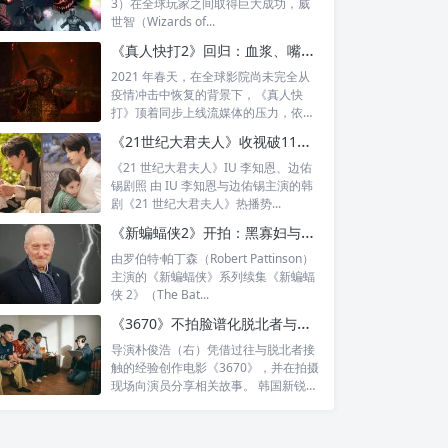
3）在全球玩家之间取得巨大成功，威
世智（Wizards of...
《真人快打2》回归：血浆、嘴炮和第四面墙齐飞，这场生死对决还能打多久？
2021 年春天，在全球影院尚未完全从
疫情冲击中恢复的背景下，《真人快
打》顶着同步上线流媒体的压力，依然
拿下全...
《21世纪大君夫人》收视破11%：IU、边佑锡上演“隔墙吻”，理安大君护妻名场面引爆心动
《21 世纪大君夫人》IU 李知恩、边佑
锡剧照 由 IU 李知恩与边佑锡主演的韩
剧《21 世纪大君夫人》热播势...
《新蝙蝠侠2》开拍：黑寡妇与冬日战士转进哥谭，哈维·丹特夫妇要登场？
由罗伯特·帕丁森（Robert Pattinson）
主演的《新蝙蝠侠》系列续集《新蝙蝠
侠 2》（The Bat...
《3670》不拍脸谱化脱北者与同志：朴俊浩想记录被误读的人生日常
导演朴俊浩（右）凭借过往与脱北者接
触的经验创作电影《3670》，并在拍摄
现场向演员分享相关故事。 韩国新锐导
演...