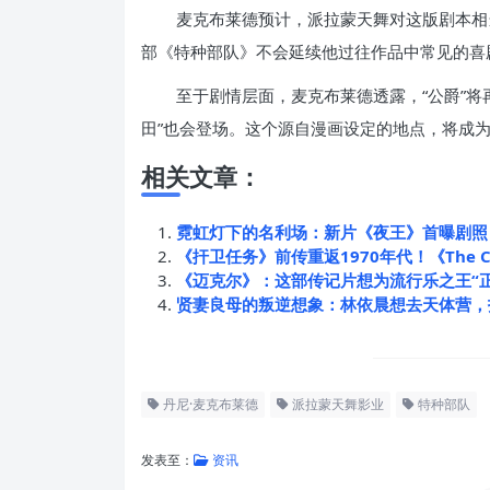
麦克布莱德预计，派拉蒙天舞对这版剧本相
部《特种部队》不会延续他过往作品中常见的喜
至于剧情层面，麦克布莱德透露，“公爵”将
田”也会登场。这个源自漫画设定的地点，将成
相关文章：
霓虹灯下的名利场：新片《夜王》首曝剧照
《扞卫任务》前传重返1970年代！《The C
《迈克尔》：这部传记片想为流行乐之王“
贤妻良母的叛逆想象：林依晨想去天体营，
丹尼·麦克布莱德
派拉蒙天舞影业
特种部队
发表至：
资讯