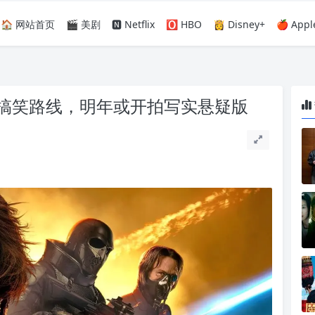
🏠 网站首页
🎬 美剧
🅽 Netflix
🅾️ HBO
👸 Disney+
🍎 Appl
搞笑路线，明年或开拍写实悬疑版