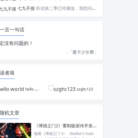
七九不接
听说第二季已经播放，我想问一下国内什么时候会播出
一言一句话
定没有问题的！
-「
魔卡少女樱
」
读者墙
hello world
szghc123
随机文章
《博德之门2》重制版据传开发中：原首席设计师回归，初代也可能同步翻新
随着《博德之门 3》（Baldur’s Gate