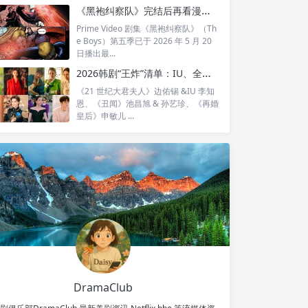
全...
《黑袍纠察队》完结后再看漫画结局：护国超人之死，比剧版残酷得多
Prime Video 剧集《黑袍纠察队》（Th
e Boys）第五季已于 2026 年 5 月 20
日播出最...
2026韩剧“王炸”清单：IU、全智贤、宋慧乔领衔回归，30对神仙CP谁最让你心动？
《21 世纪大君夫人》边佑锡 &IU 李知
恩、《丑闻》池昌旭 & 孙艺珍、《再婚
皇后》申敏儿 ...
DramaClub