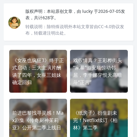
版权声明：
本站原创文章，由
lucky
于2026-07-05发
表，共计628字。
转载说明：
除特殊说明外本站文章皆由CC-4.0协议发
布，转载请注明出处。
《女巫也疯狂3》终于正
戏假情真？王彩桦街头
式启动：三大主演片酬
“家暴”游安顺惊动邻
谈了四年，女巫三姐妹
居，李千娜穿恨天高暗
确定回归
斗“正宫”
前进巴黎找寻灵感！Ma
《纸房子》衍生剧未
x剧集《传奇厨神茱莉
完！Netflix续订《柏
亚》公开第二季上线日
林》第二季