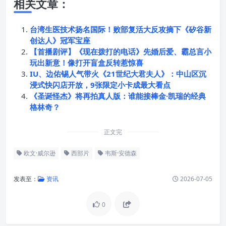
相关文章：
台湾生医技术扬名国际！败部复活大反攻摘下《矽谷新
创达人》冠军宝座
【首播剧评】《现在拨打的电话》先婚后爱、霸总言小
玩出新意！像打开盲盒反转惹惊喜
IU、边佑锡人气带火《21世纪大君夫人》：中山区沉
浸式快闪店开放，9张限定小卡成最大看点
《圣诞怪杰》将再拍真人版：谁能接棒金·凯瑞的经典
格林奇？
正文完
欧文·威尔逊
西部片
韦斯·安德森
发表至：
资讯
2026-07-05
0