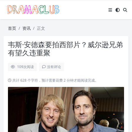
首页
资讯
正文
韦斯·安德森要拍西部片？威尔逊兄弟
有望久违重聚
109
次阅读
没有评论
共计 628 个字符，预计需要花费 2 分钟才能阅读完成。