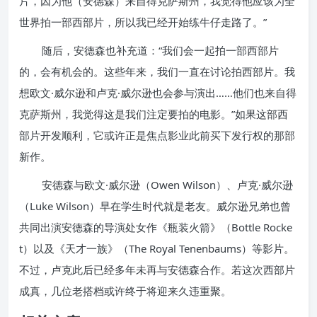
片，因为他（安德森）来自得克萨斯州，我觉得他应该为全
世界拍一部西部片，所以我已经开始练牛仔走路了。”
随后，安德森也补充道：“我们会一起拍一部西部片
的，会有机会的。这些年来，我们一直在讨论拍西部片。我
想欧文·威尔逊和卢克·威尔逊也会参与演出……他们也来自得
克萨斯州，我觉得这是我们注定要拍的电影。”如果这部西
部片开发顺利，它或许正是焦点影业此前买下发行权的那部
新作。
安德森与欧文·威尔逊（Owen Wilson）、卢克·威尔逊
（Luke Wilson）早在学生时代就是老友。威尔逊兄弟也曾
共同出演安德森的导演处女作《瓶装火箭》（Bottle Rocke
t）以及《天才一族》（The Royal Tenenbaums）等影片。
不过，卢克此后已经多年未再与安德森合作。若这次西部片
成真，几位老搭档或许终于将迎来久违重聚。