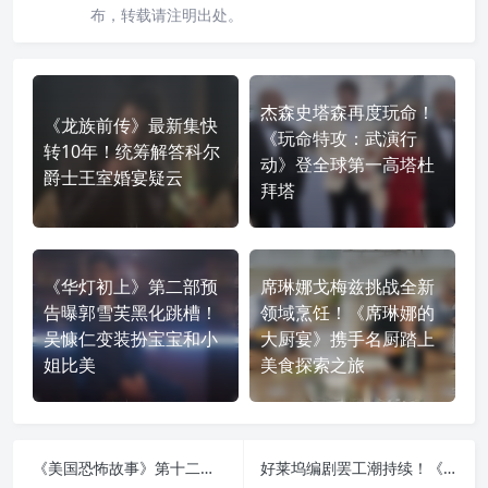
布，转载请注明出处。
杰森史塔森再度玩命！
《龙族前传》最新集快
《玩命特攻：武演行
转10年！统筹解答科尔
动》登全球第一高塔杜
爵士王室婚宴疑云
拜塔
《华灯初上》第二部预
席琳娜戈梅兹挑战全新
告曝郭雪芙黑化跳槽！
领域烹饪！《席琳娜的
吴慷仁变装扮宝宝和小
大厨宴》携手名厨踏上
姐比美
美食探索之旅
《美国恐怖故事》第十二季首曝演员阵容！《住院医师》麦特祖切利加入美恐宇宙
好莱坞编剧罢工潮持续！《龙族前传》不受影响、《魔戒：力量之戒》统筹缺席