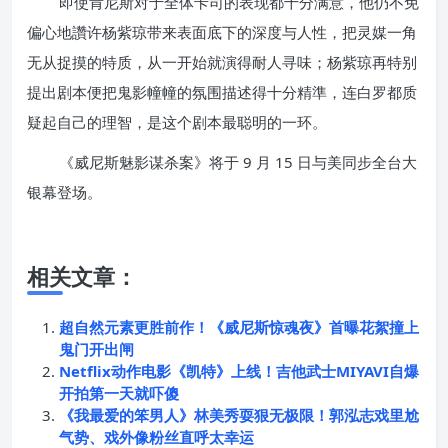
即使肯尼斯对于全体卡司的表现都十分满意，他仍不免
偏心地讚许杨紫琼带来表面底下的深度与人性，把灵媒一角
无从捉摸的特质，从一开始就演得耐人寻味；杨紫琼再特别
提出剧本便把鬼影幢幢的氛围描述得十分精準，连白罗都质
疑起自己的理智，是这个剧本最聪明的一环。
《威尼斯魅影谋杀案》将于 9 月 15 日与美同步全台大
银幕登场。
相关文章：
超自然元素更胜前作！《威尼斯惊魂夜》首曝花絮撞上
鬼门开出闸
Netflix动作电影《凯特》上线！吉他武士MIYAVI自爆
开拍第一天就吓傻
《我最爱的笨男人》林美秀耍狠无极限！郭泓志戏里尬
气势、戏外像粉丝直呼太幸运