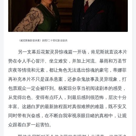
《威尼斯魅影谋杀案》剧照/二十世纪影业提供
另一支幕后花絮灵异惊魂篇一开场，肯尼斯就直说本片
势在令人手心冒汗、坐立难安，并加上河流、暴雨和万圣节
庆夜等情境和元素，都让角色无法逃出惊魂的豪宅，蒂娜菲
再补充本片不只是谋杀悬案，还参杂鬼故事及灵异现象，打
包票观众一定会被吓到。杨紫琼分享当初阅读剧本的感受，
从觉得出色、变得有点吓人，到最后感到很恐怖，层次十分
丰富。这趟白罗的最新旅程面对真假难辨的难题，既不安又
同时带有兴奋感，在不断自我审视亲眼目睹的真相中，让观
众跟着白罗一起害怕。