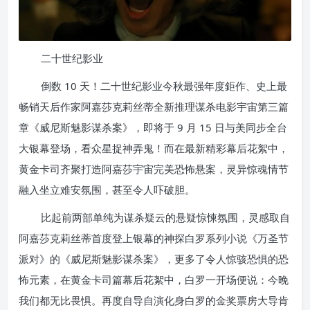
二十世纪影业
倒数 10 天！二十世纪影业今秋最强年度鉅作、史上最
畅销天后作家阿嘉莎克莉丝蒂全新推理谋杀电影宇宙第三篇
章《威尼斯魅影谋杀案》，即将于 9 月 15 日与美同步全台
大银幕登场，看众星捉神弄鬼！而在最新精彩幕后花絮中，
黄金卡司齐聚打造阿嘉莎宇宙完美恐怖悬案，灵异惊魂情节
融入坐立难安氛围，甚至令人吓破胆。
比起前两部单纯为谋杀疑云的悬疑惊悚氛围，灵感取自
阿嘉莎克莉丝蒂首度登上银幕的神探白罗系列小说《万圣节
派对》的《威尼斯魅影谋杀案》，更多了令人惊骇恐惧的恐
怖元素，在黄金卡司篇幕后花絮中，白罗一开场便说：今晚
我们都无比畏惧。再度自导自演化身白罗的金奖票房大导肯