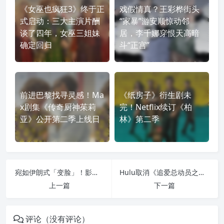
《女巫也疯狂3》终于正
戏假情真？王彩桦街头
式启动：三大主演片酬
“家暴”游安顺惊动邻
谈了四年，女巫三姐妹
居，李千娜穿恨天高暗
确定回归
斗“正宫”
前进巴黎找寻灵感！Ma
《纸房子》衍生剧未
x剧集《传奇厨神茱莉
完！Netflix续订《柏
亚》公开第二季上线日
林》第二季
宛如伊朗式「变脸」！影帝后同台《德黑兰双面疑云》揭开中东神秘面纱
Hulu取消《追爱总动员之相爱百分百》！不再推出第三季
上一篇
下一篇
评论（没有评论）