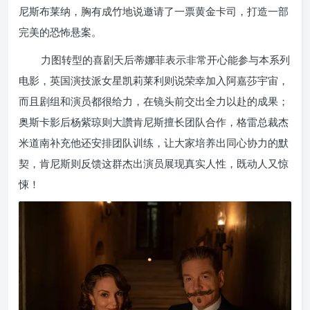
尼斯布莱纳，胸有成竹地说邀请了一票黄金卡司，打造一部
完美的恐怖悬案。
力图转型的喜剧天后蒂娜菲表示非常开心能参与本系列
电影，英国演技派女星凯莉莱利则说荣幸加入阿嘉莎宇宙，
而且剧组和演员都很给力，在镜头前交出全力以赴的成果；
奥斯卡影后杨紫琼则大讚肯尼斯擅长团队合作，格雷总裁杰
米道南补充他还安排团队训练，让大家培养出同心协力的默
契，肯尼斯则反馈这群杰出演员展现真实人性，既动人又惊
悚！