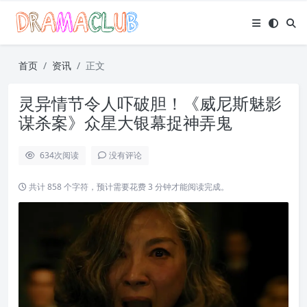
首页
资讯
正文
灵异情节令人吓破胆！《威尼斯魅影
谋杀案》众星大银幕捉神弄鬼
634
次阅读
没有评论
共计 858 个字符，预计需要花费 3 分钟才能阅读完成。