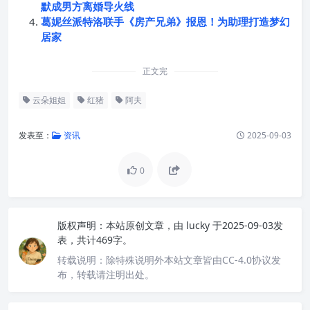
默成男方离婚导火线
葛妮丝派特洛联手《房产兄弟》报恩！为助理打造梦幻
居家
正文完
云朵姐姐
红猪
阿夫
发表至：
资讯
2025-09-03
0
版权声明：
本站原创文章，由
lucky
于2025-09-03发
表，共计469字。
转载说明：
除特殊说明外本站文章皆由CC-4.0协议发
布，转载请注明出处。