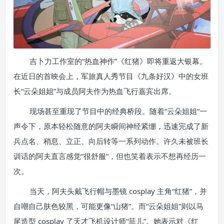
吉卜力工作室的“热血神作”《红猪》即将重返大银幕。
在近日的首映会上，军旅真人秀节目《九条好汉》中的女班
长“云朵姐姐”与成员阿夫作为热血飞行嘉宾出席。
现场甚至重现了节目中的经典桥段。随着“云朵姐姐”一
声令下，原本轻松随意的阿夫瞬间神经紧绷，迅速完成了新
兵点名、稍息、立正、向后转等一系列动作。许久未被班长
训话的阿夫直言感觉“很舒服”，但也笑着表示不想再经历一
次。
当天，阿夫头戴飞行帽与墨镜 cosplay 主角“红猪”，并
自嘲自己肤色较黑，可能更像“山猪”。而“云朵姐姐”则以马
尾造型 cosplay 了天才飞机设计师“菲儿”。她表示对《红