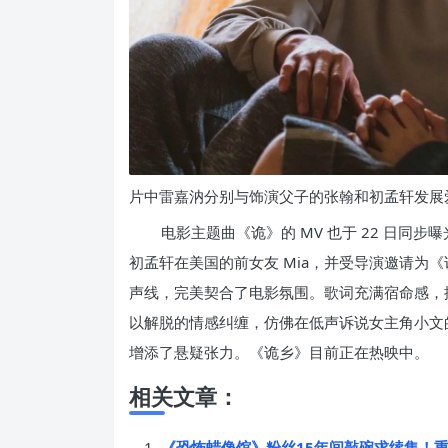
片中雷嘉汭分别与饰演父子的张翰和初孟轩发展
电影主题曲《诡》的 MV 也于 22 日同步
初孟轩在美国的前女友 Mia，并受导演邀请为
声线，完美契合了电影氛围。歌词充满宿命感，
以解脱的情感纠缠，仿佛在低声诉说女主角小文
增添了悬疑张力。《诡乡》目前正在热映中。
相关文章：
《恐怖蜡像馆》粉丝15年间敲碗求续集！