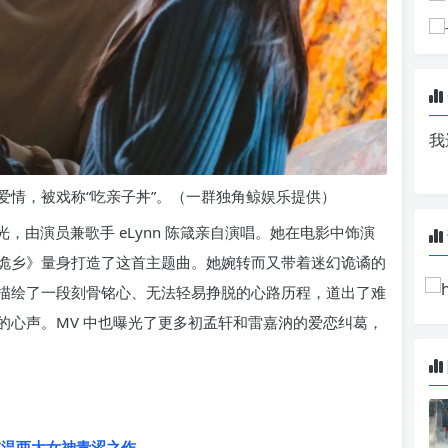
我
爱情，被戏称“吃亲子丼”。（一群独角鲸娱乐提供）
曝光，由演员兼歌手 eLynn 陈箴亲自演唱。她在电影中饰演
《诡乡》量身打造了这首主题曲。她婉转而又带着迷幻诡谲的
描绘了一段刻骨铭心、无法轻易挣脱的心路历程，道出了难
的心声。MV 中也曝光了更多初孟轩和雷嘉汭的爱恋纠葛，
重温两大女神青涩之作