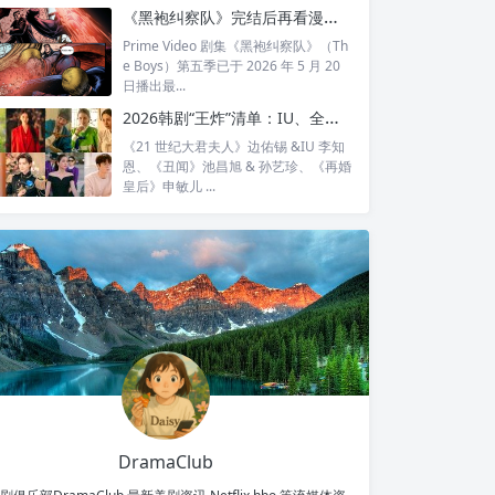
全...
《黑袍纠察队》完结后再看漫画结局：护国超人之死，比剧版残酷得多
Prime Video 剧集《黑袍纠察队》（Th
e Boys）第五季已于 2026 年 5 月 20
日播出最...
2026韩剧“王炸”清单：IU、全智贤、宋慧乔领衔回归，30对神仙CP谁最让你心动？
《21 世纪大君夫人》边佑锡 &IU 李知
恩、《丑闻》池昌旭 & 孙艺珍、《再婚
皇后》申敏儿 ...
DramaClub