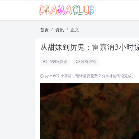
首页
资讯
正文
从甜妹到厉鬼：雷嘉汭3小时
539
次阅读
没有评论
共计 607 个字符，预计需要花费 2 分钟才能阅读完成。