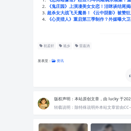
《鬼庄园》上演凄美女女恋！洁咪谈结尾揭
超杀女大战飞天魔兽！《云中阴影》被赞狂
《心灵猎人》重启第三季制作？外媒曝大卫芬奇
初孟轩
诡乡
雷嘉汭
发表至：
资讯
版权声明：
本站原创文章，由
lucky
于20
转载说明：
除特殊说明外本站文章皆由CC-