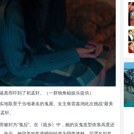
于逼真而吓到了初孟轩。（一群独角鲸娱乐提供）
实地取景于当地著名的鬼屋。女主角雷嘉汭此次挑战“最美
初孟轩。
而被封为“鬼后”。在《诡乡》中，她的女鬼造型依靠高度还
时。妆后，她甜美的气质瞬间转变为阴森诡魅，可谓名副其