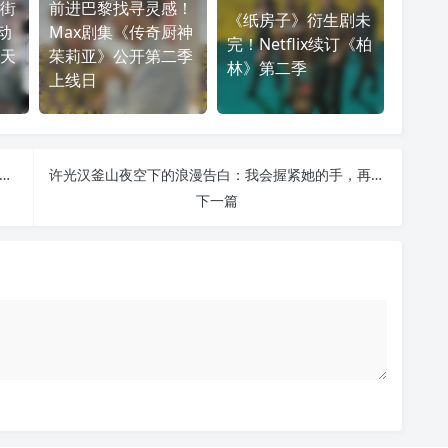
街
前进巴黎找寻灵感！
《纸房子》衍生剧未
动
Max剧集《传奇厨神
完！Netflix续订《柏
天
茱莉亚》公开第二季
林》第二季
上线日
冲亿，神曲刷屏，《96分钟》凭什么让观众“一听就爆哭”？
许光汉釜山夜空下的浪漫告白：我会握紧她的手，再久一点
下一篇