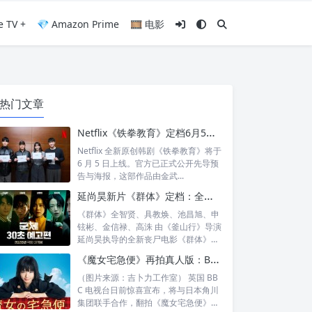
e TV +
💎 Amazon Prime
🎞️ 电影
热门文章
Netflix《铁拳教育》定档6月5日：金武烈、李星民集结出击，这次要用铁腕重整失控校园
Netflix 全新原创韩剧《铁拳教育》将于
6 月 5 日上线。官方已正式公开先导预
告与海报，这部作品由金武...
延尚昊新片《群体》定档：全智贤时隔11年回归大银幕，池昌旭、具教焕联手闯丧尸危机
《群体》全智贤、具教焕、池昌旭、申
铉彬、金信禄、高洙 由《釜山行》导演
延尚昊执导的全新丧尸电影《群体》正
式定档...
《魔女宅急便》再拍真人版：BBC 联手角川打造“英国版”剧集
（图片来源：吉卜力工作室） 英国 BB
C 电视台日前惊喜宣布，将与日本角川
集团联手合作，翻拍《魔女宅急便》的