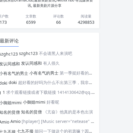
剧俱乐部DramaClub,最新美剧资讯,Netflix hbo 等流媒体资
讯, 最新美剧片源分享
用户数
文章数
评论数
阅读量
173
6599
66
4298853
最新评论
szghc123
不会请黑人来演吧
发认同感和
有人很久
小有名气的男士
第一季挺好看的，天天等着更新，应该接着拍第二季，这个剧情拍个四季应该是没有问题的，期待
doki
超好看的好吗为什么不出第三季，我非常喜欢这部剧
1
求个观看链接或者下载链接 1414130642@qq.com
小御姐mimi
好看呢
知名的贫僧
《亢奋》他真的是本色出演
Amio
[hplayer] [Music server="netease" id="" type=""/] [/hplayer] 试试
七九不接
能问一下做这个的初衷嘛？因为真的有被触动到