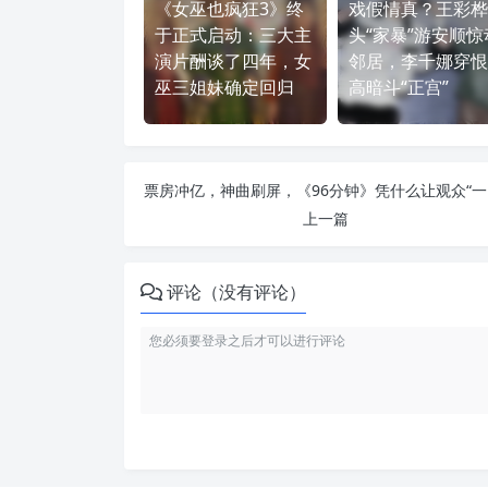
《女巫也疯狂3》终
戏假情真？王彩桦
于正式启动：三大主
头“家暴”游安顺惊
演片酬谈了四年，女
邻居，李千娜穿恨
巫三姐妹确定回归
高暗斗“正宫”
票房
上一篇
评论（没有评论）