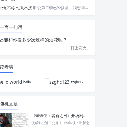
七九不接
听说第二季已经播放，我想问一下国内什么时候会播出
一言一句话
还能和你看多少次这样的烟花呢？
-「
打上花火
」
读者墙
hello world
szghc123
随机文章
《蜘蛛侠：崭新之日》开场剧本首曝：被世界遗忘的彼得，如何独自开启新阶段？
漫威影业近日公开了《蜘蛛侠：崭新之