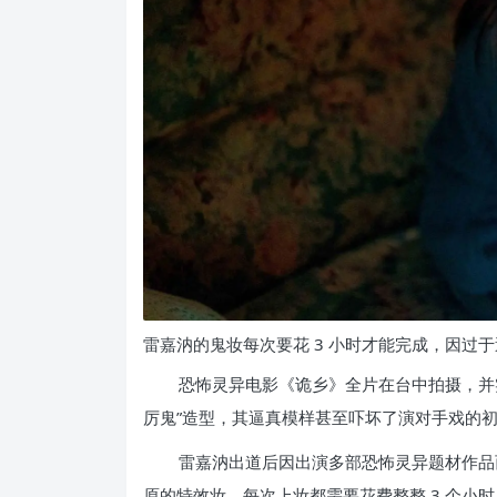
雷嘉汭的鬼妆每次要花 3 小时才能完成，因过
恐怖灵异电影《诡乡》全片在台中拍摄，并
厉鬼”造型，其逼真模样甚至吓坏了演对手戏的
雷嘉汭出道后因出演多部恐怖灵异题材作品
原的特效妆，每次上妆都需要花费整整 3 个小