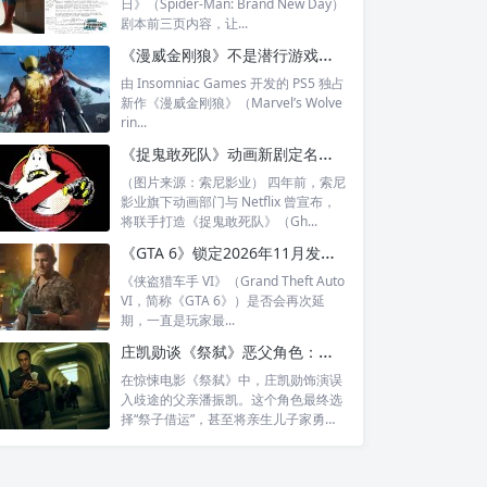
日》（Spider-Man: Brand New Day）
剧本前三页内容，让...
《漫威金刚狼》不是潜行游戏：罗根可以暗中猎杀，也能正面撕碎战场
由 Insomniac Games 开发的 PS5 独占
新作《漫威金刚狼》（Marvel’s Wolve
rin...
《捉鬼敢死队》动画新剧定名《夜班任务》：经典总部前揭晓，明年登陆 Netflix
（图片来源：索尼影业） 四年前，索尼
影业旗下动画部门与 Netflix 曾宣布，
将联手打造《捉鬼敢死队》（Gh...
《GTA 6》锁定2026年11月发售：不再延期？R星夏季启动宣传
《侠盗猎车手 VI》（Grand Theft Auto
VI，简称《GTA 6》）是否会再次延
期，一直是玩家最...
庄凯勋谈《祭弑》恶父角色：没人会一秒变恶魔，“如果有钱我也可以很善良”
在惊悚电影《祭弑》中，庄凯勋饰演误
入歧途的父亲潘振凯。这个角色最终选
择“祭子借运”，甚至将亲生儿子家勇
（林晖闵...