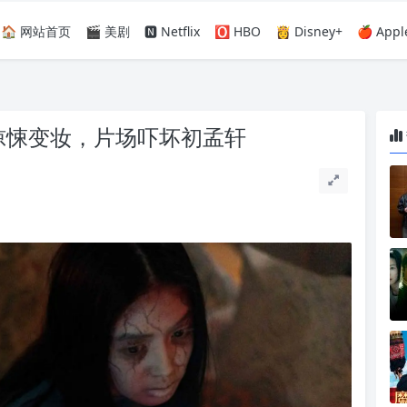
🏠 网站首页
🎬 美剧
🅽 Netflix
🅾️ HBO
👸 Disney+
🍎 Appl
惊悚变妆，片场吓坏初孟轩