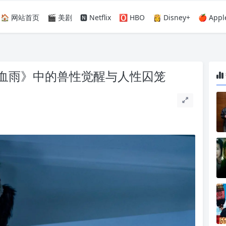
🏠 网站首页
🎬 美剧
🅽 Netflix
🅾️ HBO
👸 Disney+
🍎 Appl
血雨》中的兽性觉醒与人性囚笼