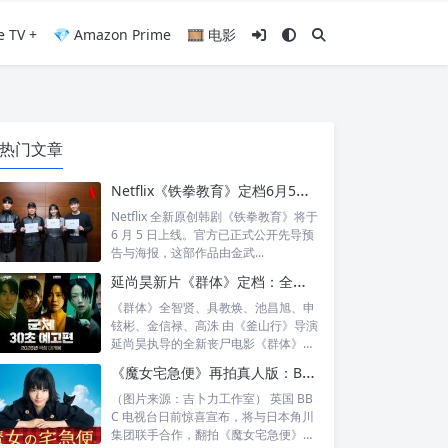
e TV +
💎 Amazon Prime
🎞️ 电影
热门文章
Netflix《铁拳教育》定档6月5日：金武烈、李星民集结出击，这次要用铁腕重整失控校园
Netflix 全新原创韩剧《铁拳教育》将于
6 月 5 日上线。官方已正式公开先导预
告与海报，这部作品由金武...
延尚昊新片《群体》定档：全智贤时隔11年回归大银幕，池昌旭、具教焕联手闯丧尸危机
《群体》全智贤、具教焕、池昌旭、申
铉彬、金信禄、高洙 由《釜山行》导演
延尚昊执导的全新丧尸电影《群体》正
式定档...
《魔女宅急便》再拍真人版：BBC 联手角川打造“英国版”剧集
（图片来源：吉卜力工作室） 英国 BB
C 电视台日前惊喜宣布，将与日本角川
集团联手合作，翻拍《魔女宅急便》的