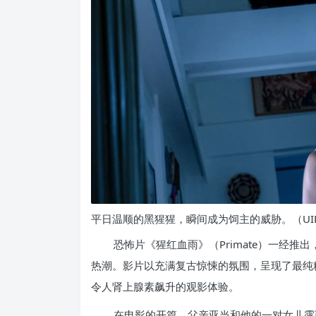
平日温顺的黑猩猩，瞬间成为饲主的威胁。（UIP
恐怖片《猩红血雨》（Primate）一经推
热潮。影片以充满复古惊悚的氛围，呈现了最纯
令人肾上腺素飙升的观影体验。
在电影的开篇，父亲亚当和他的一对女儿露