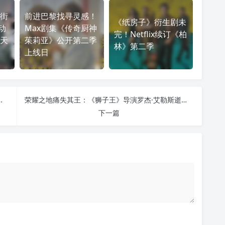
街
前进巴黎找寻灵感！
《纸房子》衍生剧未
动
Max剧集《传奇厨神
完！Netflix续订《柏
天
茱莉亚》公开第二季
林》第二季
上线日
圣殿》的废土中，谁是怪物，谁在救赎？
荣耀之地痛失其王：《狮子王》导演罗杰·艾勒斯逝世，一个时代的落幕
下一篇