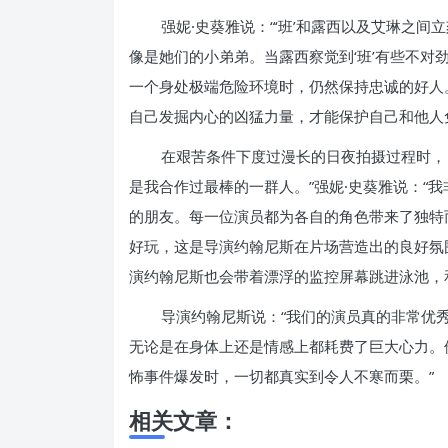
强妮·史葵雅说：“‘班’和露西以及艾琳之间
像是她们的小弟弟。当露西察觉到‘班’有些不对
一个身处极端危险环境时，仍然保持忠诚的好人
自己发掘内心的凶猛力量，才能保护自己和他人免
在艰苦条件下度过漫长的日夜拍摄过程时，
是我合作过最棒的一群人。”强妮·史葵雅说：“
的朋友。每一位演员都为各自的角色带来了独特
好玩，这是导演约翰尼斯在片场营造出的良好氛
演约翰尼斯也会带着漂浮的监控屏幕跳进泳池，
导演约翰尼斯说：“我们的演员真的非常优
无论是在身体上还是情感上都耗费了巨大心力。
怖事件爆发时，一切都真实到令人不寒而栗。”
相关文章：