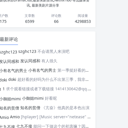
剧俱乐部DramaClub,最新美剧资讯,Netflix hbo 等流媒体资
讯, 最新美剧片源分享
用户数
文章数
评论数
阅读量
175
6599
66
4298853
最新评论
szghc123
不会请黑人来演吧
发认同感和
有人很久
小有名气的男士
第一季挺好看的，天天等着更新，应该接着拍第二季，这个剧情拍个四季应该是没有问题的，期待
doki
超好看的好吗为什么不出第三季，我非常喜欢这部剧
1
求个观看链接或者下载链接 1414130642@qq.com
小御姐mimi
好看呢
知名的贫僧
《亢奋》他真的是本色出演
Amio
[hplayer] [Music server="netease" id="" type=""/] [/hplayer] 试试
七九不接
能问一下做这个的初衷嘛？因为真的有被触动到