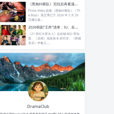
全...
《黑袍纠察队》完结后再看漫画结局：护国超人之死，比剧版残酷得多
Prime Video 剧集《黑袍纠察队》（Th
e Boys）第五季已于 2026 年 5 月 20
日播出最...
2026韩剧“王炸”清单：IU、全智贤、宋慧乔领衔回归，30对神仙CP谁最让你心动？
《21 世纪大君夫人》边佑锡 &IU 李知
恩、《丑闻》池昌旭 & 孙艺珍、《再婚
皇后》申敏儿 ...
DramaClub