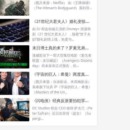
（图片来源：Netflix） 由《王牌保镖》
（The Hitman’s Bodyguard）系列导...
《21世纪大君夫人》婚礼变惊变：IU中毒昏迷，边佑锡护妻名场面引爆全网
由 IU 和边佑锡主演的 Disney+ 浪漫韩
剧《21 世纪大君夫人》，随着“世子夫
妇”婚礼剧情上线，热度与...
末日博士真的来了？罗素兄弟公开神秘标志，《复仇者联盟：末日崛起》预告或将登场
漫威影业下一部大型集结电影《复仇者
联盟：末日崛起》（Avengers: Dooms
day）尚未发布正式预告，但...
《宇宙的巨人：希曼》两度真人化都成票房毒药？初代希曼杜夫·龙格尔坦言失望又困惑
（图片来源：坎农影业、米高梅影业）
美泰旗下玩具 IP《宇宙的巨人：希曼》
（Masters of the Un...
《闪电侠》经典反派要拍犯罪纪录片？大猩猩格鲁德或成 DCU 小屏幕新焦点
DC Studios 联合 CEO 彼得·萨夫兰（Pe
ter Safran）近日在宣传《超女》（Su
pergi...