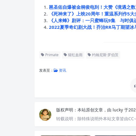
邕圣佑自爆被金桐俊电到！大赞《境遇之数
《死神来了》上映20周年！重温系列作5大
《人来蜂》剧评：一只蜜蜂玩9集 与时俱
2022夏季奇幻剧大战！乔治RR马丁期望
Primate
猩红血雨
约翰尼斯·罗伯茨
发表至：
资讯
版权声明：
本站原创文章，由
lucky
于20
转载说明：
除特殊说明外本站文章皆由CC-