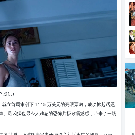
 提供）
出，就在首周末创下 1115 万美元的亮眼票房，成功掀起话题
粹、最凶猛也最令人难忘的恐怖片极致震撼感，带来了一场
西和艾琳，正试图走出妻子与母亲新近离世的阴影。亚当