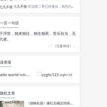
七九不接
听说第二季已经播放，我想问一下国内什么时候会播出
一言一句话
于浮世，独来独往，独生独死，苦乐自当，无
代者。
-「
《无量寿经》
」
读者墙
hello world
szghc123
随机文章
《侵略机器》爆红后确定拍续集：阿兰·里奇森能否再战外星机械？