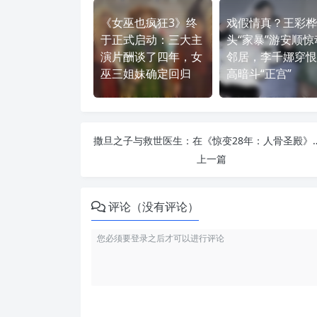
《女巫也疯狂3》终
戏假情真？王彩桦
于正式启动：三大主
头“家暴”游安顺惊
演片酬谈了四年，女
邻居，李千娜穿恨
巫三姐妹确定回归
高暗斗“正宫”
撒旦之子与救世医生：在《惊变28年：人骨
上一篇
评论（没有评论）