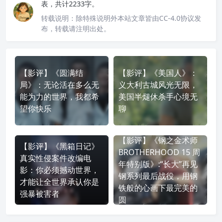
表，共计2233字。
转载说明：
除特殊说明外本站文章皆由CC-4.0协议发
布，转载请注明出处。
【影评】《圆满结
【影评】《美国人》：
局》：无论活在多么无
义大利古城风光无限，
能为力的世界，我都希
美国半煺休杀手心境无
望你快乐
聊
【影评】《钢之金术师
【影评】《黑箱日记》
BROTHERHOOD 15 周
真实性侵案件改编电
年特别版》:“长大”再见
影：你必须撼动世界，
钢系列最后战役，用钢
才能让全世界承认你是
铁般的心画下最完美的
强暴被害者
圆