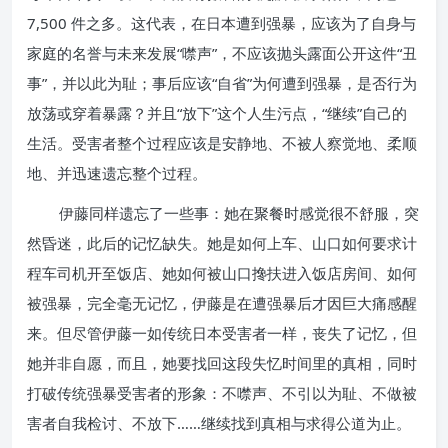
7,500 件之多。这代表，在日本遭到强暴，应该为了自身与
家庭的名誉与未来发展“噤声”，不应该抛头露面公开这件“丑
事”，并以此为耻；事后应该“自省”为何遭到强暴，是否行为
放荡或穿着暴露？并且“放下”这个人生污点，“继续”自己的
生活。受害者整个过程应该是安静地、不被人察觉地、柔顺
地、并迅速遗忘整个过程。
伊藤同样遗忘了一些事：她在聚餐时感觉很不舒服，突
然昏迷，此后的记忆缺失。她是如何上车、山口如何要求计
程车司机开至饭店、她如何被山口搀扶进入饭店房间、如何
被强暴，完全毫无记忆，伊藤是在遭强暴后才因巨大痛感醒
来。但尽管伊藤一如传统日本受害者一样，丧失了记忆，但
她并非自愿，而且，她要找回这段失忆时间里的真相，同时
打破传统强暴受害者的形象：不噤声、不引以为耻、不做被
害者自我检讨、不放下……继续找到真相与求得公道为止。