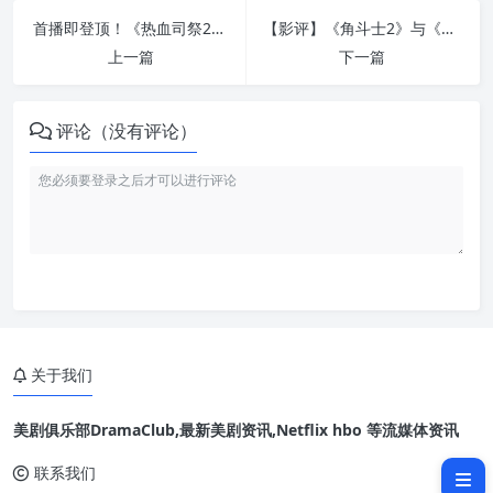
首播即登顶！《热血司祭2》8位抢眼配角群介绍：盛骏挑战大反派、BIBI金亨瑞也加盟！
【影评】《角斗士2》与《角斗士2》并不是单纯的复仇剧：不只为亲人复仇，还要为一个破灭梦想复仇
上一篇
下一篇
评论（没有评论）
纪录片《黑箱日记》中由“记者
伊藤”所记录的“被害者伊藤”
法律是否都在保护加害人？《黑
箱日记》纪录了受害者担心受怕到坚
持抵抗的决心
深入《黑箱日记》纪录的性侵案
关于我们
件，背后其实不“单纯”……
《黑箱日记》电影评价心得：这
美剧俱乐部DramaClub,最新美剧资讯,Netflix hbo 等流媒体资讯
是日本史上第一位具名控诉权势性侵
的女性故事，值得全世界关注
联系我们