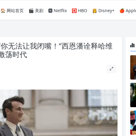
🏠 网站首页
🎬 美剧
🅽 Netflix
🅾️ HBO
👸 Disney+
🍎 Appl
“你无法让我闭嘴！”西恩潘诠释哈维
激荡时代