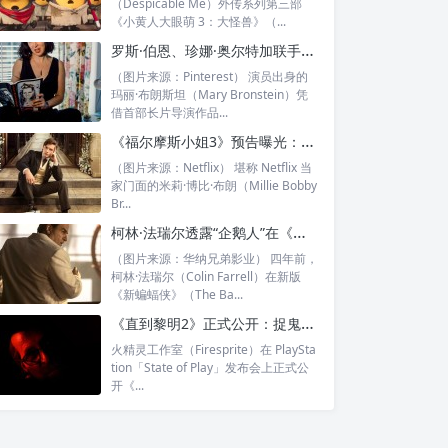
（Despicable Me）外传系列第三部
《小黄人大眼萌 3：大怪兽》（...
罗斯·伯恩、珍娜·奥尔特加联手《Nasty》：天才体操选手最大的敌人，竟是教练
（图片来源：Pinterest） 演员出身的
玛丽·布朗斯坦（Mary Bronstein）凭
借首部长片导演作品...
《福尔摩斯小姐3》预告曝光：艾诺拉婚礼被搅局，亨利·卡维尔版夏洛克竟遭绑架
（图片来源：Netflix） 堪称 Netflix 当
家门面的米莉·博比·布朗（Millie Bobby
Br...
柯林·法瑞尔透露“企鹅人”在《新蝙蝠侠2》仅登场两场：剧本堪称当代大师之作
（图片来源：华纳兄弟影业） 四年前，
柯林·法瑞尔（Colin Farrell）在新版
《新蝙蝠侠》（The Ba...
《直到黎明2》正式公开：捉鬼团队登上热带孤岛，2027年登陆PS5
火精灵工作室（Firesprite）在 PlaySta
tion「State of Play」发布会上正式公
开《...