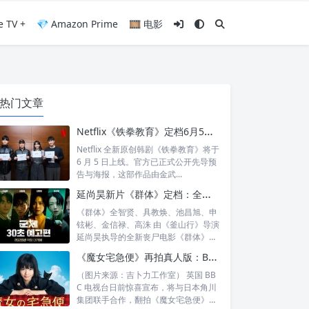
e TV +
💎 Amazon Prime
🎞️ 电影
热门文章
Netflix《铁拳教育》定档6月5日：金武烈、李星民集结出击，这次要用铁腕重整失控校园
Netflix 全新原创韩剧《铁拳教育》将于
6 月 5 日上线。官方已正式公开先导预
告与海报，这部作品由金武...
延尚昊新片《群体》定档：全智贤时隔11年回归大银幕，池昌旭、具教焕联手闯丧尸危机
《群体》全智贤、具教焕、池昌旭、申
铉彬、金信禄、高洙 由《釜山行》导演
延尚昊执导的全新丧尸电影《群体》正
式定档...
《魔女宅急便》再拍真人版：BBC 联手角川打造“英国版”剧集
（图片来源：吉卜力工作室） 英国 BB
C 电视台日前惊喜宣布，将与日本角川
集团联手合作，翻拍《魔女宅急便》的