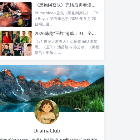
全...
《黑袍纠察队》完结后再看漫画结局：护国超人之死，比剧版残酷得多
Prime Video 剧集《黑袍纠察队》（Th
e Boys）第五季已于 2026 年 5 月 20
日播出最...
2026韩剧“王炸”清单：IU、全智贤、宋慧乔领衔回归，30对神仙CP谁最让你心动？
《21 世纪大君夫人》边佑锡 &IU 李知
恩、《丑闻》池昌旭 & 孙艺珍、《再婚
皇后》申敏儿 ...
DramaClub