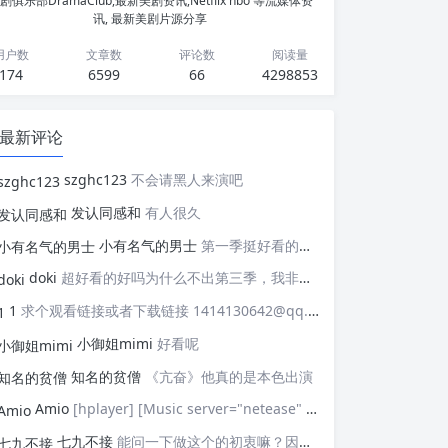
剧俱乐部DramaClub,最新美剧资讯,Netflix hbo 等流媒体资
讯, 最新美剧片源分享
用户数
文章数
评论数
阅读量
174
6599
66
4298853
最新评论
szghc123
不会请黑人来演吧
发认同感和
有人很久
小有名气的男士
第一季挺好看的，天天等着更新，应该接着拍第二季，这个剧情拍个四季应该是没有问题的，期待
doki
超好看的好吗为什么不出第三季，我非常喜欢这部剧
1
求个观看链接或者下载链接 1414130642@qq.com
小御姐mimi
好看呢
知名的贫僧
《亢奋》他真的是本色出演
Amio
[hplayer] [Music server="netease" id="" type=""/] [/hplayer] 试试
七九不接
能问一下做这个的初衷嘛？因为真的有被触动到