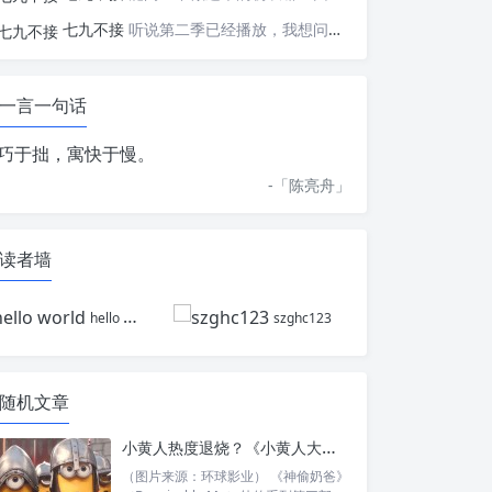
七九不接
听说第二季已经播放，我想问一下国内什么时候会播出
一言一句话
巧于拙，寓快于慢。
-「
陈亮舟
」
读者墙
hello world
szghc123
随机文章
小黄人热度退烧？《小黄人大眼萌3：大怪兽》首周票房创系列低点
（图片来源：环球影业） 《神偷奶爸》