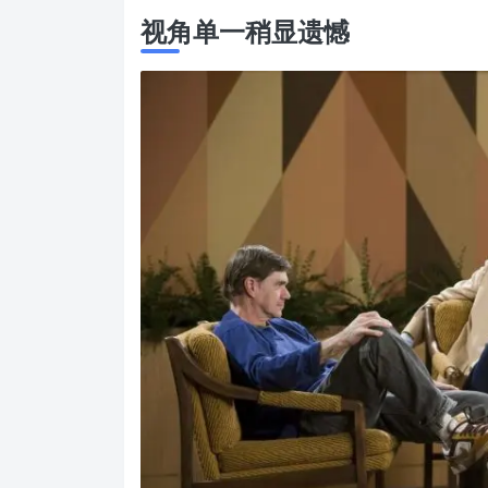
视角单一稍显遗憾