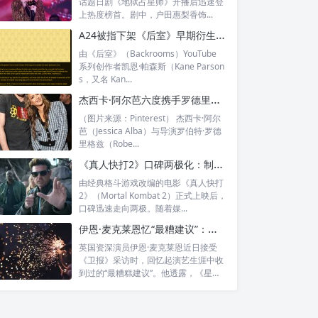
话题日剧《地狱占星师》开播后迅速登
上热度榜首。剧中，户田惠梨香饰...
A24被指下架《后室》早期衍生创作：互联网怪谈被公司“收割”了吗？
由《后室》（Backrooms）YouTube
系列创作者凯恩·帕森斯（Kane Parson
s，又名 Kan...
杰西卡·阿尔芭六度携手罗德里格兹：这次和《蚁人》男星组成特工兄妹
（图片来源：Pinterest） 杰西卡·阿尔
芭（Jessica Alba）与导演罗伯特·罗德
里格兹（Robe...
《真人快打2》口碑两极化：制片人怒怼差评影评人“根本没玩过游戏”
由经典格斗游戏改编的电影《真人快打
2》（Mortal Kombat 2）正式上映后，
口碑迅速走向两极。随着媒...
伊恩·麦克莱恩忆“最糟建议”：初代欧比旺曾劝他退出同志平权倡议
英国资深演员伊恩·麦克莱恩近日接受
《卫报》采访时，回忆起演艺生涯中收
到过的“最糟糕建议”。他透露，《星球
大战》...