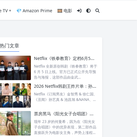
e TV +
💎 Amazon Prime
🎞️ 电影
热门文章
Netflix《铁拳教育》定档6月5日：金武烈、李星民集结出击，这次要用铁腕重整失控校园
Netflix 全新原创韩剧《铁拳教育》将于
6 月 5 日上线。官方已正式公开先导预
告与海报，这部作品由金武...
2026 Netflix韩剧王炸片单：孙艺真、池昌旭《丑闻》破格回归，孔刘、宋慧乔顶级神仙CP集结！
Netflix《订阅男友》金智秀 & 徐仁国、
《丑闻》孙艺真 & 池昌旭 &NANA、...
票房黑马《阳光女子合唱团》造星，23岁新人何曼希凭“宥芯”一角人气暴涨跃升大女主
现年 23 岁的何曼希，因为在《阳光女
子合唱团》中的优异表现，第二部作品
直接跃升为电影女主角，声势上涨程度