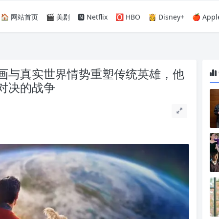
🏠 网站首页
🎬 美剧
🅽 Netflix
🅾️ HBO
👸 Disney+
🍎 Appl
画与真实世界情势重塑传统英雄，他
对决的战争
。