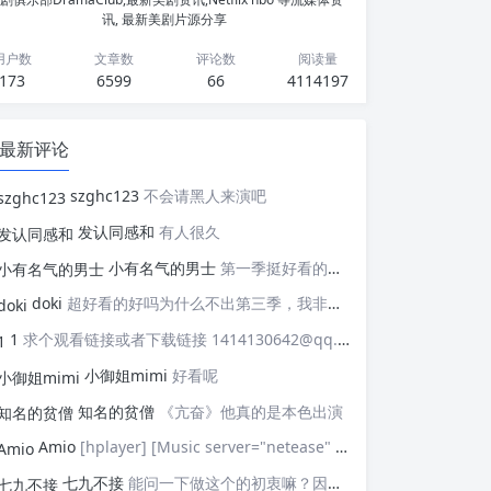
讯, 最新美剧片源分享
用户数
文章数
评论数
阅读量
173
6599
66
4114197
最新评论
szghc123
不会请黑人来演吧
发认同感和
有人很久
小有名气的男士
第一季挺好看的，天天等着更新，应该接着拍第二季，这个剧情拍个四季应该是没有问题的，期待
doki
超好看的好吗为什么不出第三季，我非常喜欢这部剧
1
求个观看链接或者下载链接 1414130642@qq.com
小御姐mimi
好看呢
知名的贫僧
《亢奋》他真的是本色出演
Amio
[hplayer] [Music server="netease" id="" type=""/] [/hplayer] 试试
七九不接
能问一下做这个的初衷嘛？因为真的有被触动到