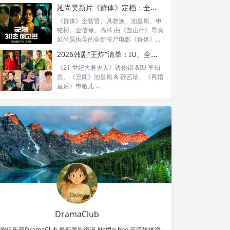
惊人...
延尚昊新片《群体》定档：全智贤时隔11年回归大银幕，池昌旭、具教焕联手闯丧尸危机
《群体》全智贤、具教焕、池昌旭、申
铉彬、金信禄、高洙 由《釜山行》导演
延尚昊执导的全新丧尸电影《群体》正
式定档...
2026韩剧“王炸”清单：IU、全智贤、宋慧乔领衔回归，30对神仙CP谁最让你心动？
《21 世纪大君夫人》边佑锡 &IU 李知
恩、《丑闻》池昌旭 & 孙艺珍、《再婚
皇后》申敏儿 ...
DramaClub
剧俱乐部DramaClub,最新美剧资讯,Netflix hbo 等流媒体资