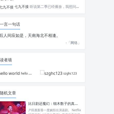
七九不接
听说第二季已经播放，我想问一下国内什么时候会播出
一言一句话
后人间应如是，天南海北不相逢。
-「
网络
」
读者墙
hello world
szghc123
随机文章
比日剧还魔幻：细木数子的真实人生，为何让《地狱占星师》更耐人寻味？
户田惠梨香一度婉拒出演该剧。 Netflix