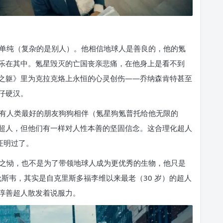
单纯（复杂的是别人）。他相信地球人是善良的，他的氪
乐在其中。氪星毁灭的亡国丧亲悲痛，在他身上是看不到
之躯》里为克拉克烙上永恒的心灵创伤——乔纳森肯特甚至
仔硬汉。
有人类最好的朋友狗狗相伴（氪星狗氪普托给他无限的
超人，但他们有一样对人性本善的坚固信念。这合理化超人
证明过了。
之恸，也不是为了带领地球人成为更优秀的生物，他只是
伦斯韦，其实是自克里斯多福李维以来最老（30 岁）的超人
淳善超人散发着说服力。